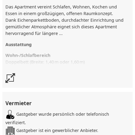
Das Apartment vereint Schlafen, Wohnen, Kochen und
Essen in einem großzügigen, offenen Raumkonzept.
Dank Eichenparkettboden, durchdachter Einrichtung und
gemütlicher Atmosphäre eignet sich dieses Apartment
hervorragend für längere ...
Ausstattung
Wohn-/Schlafbereich
Doppelbett (Breite: 1,40 m oder 1,60 m)
Smart-TV, Flachbild-TV, Soundbox
Kleiner Arbeitsplatz mit bequemen Sessel oder Stuhlsessel
Schallisolierte Fenster für ruhiges Wohnen
Küche (Designerküche, voll ausgestattet)
Kühlschrank
Vermieter
Ceran-Kochfeld
Mikrowelle
Gastgeber wurde persönlich oder telefonisch
Geschirrspüler
verifiziert.
Wasserkocher, Toaster
Gastgeber ist ein gewerblicher Anbieter.
Kaffeemaschine + Espressomaschine