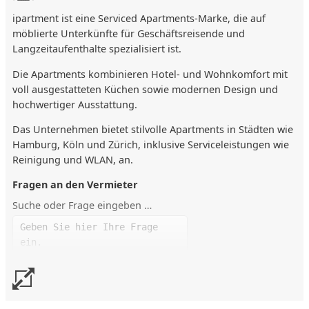
Einmalige Grundausstattung mit Kaffeekapseln
ipartment ist eine Serviced Apartments-Marke, die auf
Essbereich
möblierte Unterkünfte für Geschäftsreisende und
Langzeitaufenthalte spezialisiert ist.
Bad
Dusche
Die Apartments kombinieren Hotel- und Wohnkomfort mit
Haartrockner
voll ausgestatteten Küchen sowie modernen Design und
hochwertiger Ausstattung.
Zusätzliche Ausstattung
High-Speed-WLAN in allen Bereichen kostenfrei
Das Unternehmen bietet stilvolle Apartments in Städten wie
Balkon (je nach ...
Hamburg, Köln und Zürich, inklusive Serviceleistungen wie
Reinigung und WLAN, an.
Lage
Fragen an den Vermieter
Lage im Ortsteil Wolfsburg-Vorsfelde mit restaurierten
Fachwerkhäusern
Suche oder Frage eingeben …
Nur 4 km zur Wolfsburger Innenstadt
Direkte Busverbindung vor der Tür – z. B. VW-Werksgelände
in nur 12 Minuten erreichbar
Gute ÖPNV-Anbindung und optimale Auto-Erreichbarkeit