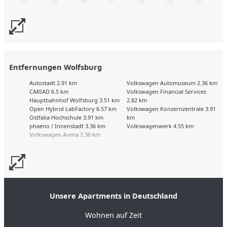
24
25
26
27
28
29
30
31
Buchungskalender zuletzt geändert am: 7.8.2026
Entfernungen Wolfsburg
Autostadt 2.91 km
Volkswagen Automuseum 2.36 km
CARIAD 6.5 km
Volkswagen Financial Services
Hauptbahnhof Wolfsburg 3.51 km
2.82 km
Open Hybrid LabFactory 6.57 km
Volkswagen Konzernzentrale 3.91
Ostfalia Hochschule 3.91 km
km
phaeno / Innenstadt 3.36 km
Volkswagenwerk 4.55 km
Volkswagen Arena 2.36 km
Unsere Apartments in Deutschland
Wohnen auf Zeit