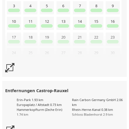
3
4
5
6
7
8
9
10
11
12
13
14
15
16
17
18
19
20
21
22
23
24
25
26
27
28
29
30
31
Uns liegen aktuell keine Kalenderdaten vor. Senden Sie uns
gerne trotzdem eine Buchungsanfrage!
Entfernungen Castrop-Rauxel
Erin-Park 1.93 km
Rain Carbon Germany GmbH 2.06
Europaplatz / Altstadt 0.73 km
km
Hammerkopfturm (Zeche Erin)
Rhein-Herne-Kanal 0.38 km
1.74 km
Schloss Bladenhorst 2.9 km