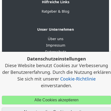
Hilfreiche Links
Ratgeber & Blog
Unser Unternehmen
Über uns
Impressum
Datenschutz
Datenschutzeinstellungen
AGB
Diese Website benutzt Cookies zur Verbesserung
der Benutzererfahrung. Durch die Nutzung erklären
4.6
★★★★★
★★★★★
Google Bewertungen
(20)
Sie sich mit unserer
Cookie-Richtlinie
einverstanden.
© 2012–2026 Alloggia Apartments GmbH /
Alexander
Klein, Porta Westfalica · Alloggia® ist eine eingetragene
Alle Cookies akzeptieren
Marke