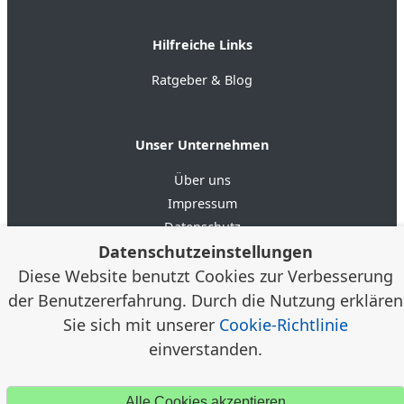
Hilfreiche Links
Ratgeber & Blog
Unser Unternehmen
Über uns
Impressum
Datenschutz
Datenschutzeinstellungen
AGB
Diese Website benutzt Cookies zur Verbesserung
der Benutzererfahrung. Durch die Nutzung erklären
4.6
★★★★★
★★★★★
Google Bewertungen
(20)
Sie sich mit unserer
Cookie-Richtlinie
einverstanden.
© 2012–2026 Alloggia Apartments GmbH /
Alexander
Klein, Porta Westfalica · Alloggia® ist eine eingetragene
Alle Cookies akzeptieren