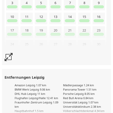
3
4
5
6
7
8
9
10
11
12
13
14
15
16
17
18
19
20
21
22
23
24
25
26
27
28
29
30
31
Uns liegen aktuell keine Kalenderdaten vor. Senden Sie uns
gerne trotzdem eine Buchungsanfrage!
Entfernungen Leipzig
Amazon Leipzig 1.07 km
Mädlerpassage 1.24 km
BMW Werk Leipzig 9.06 km
Panorama Tower 1.51 km
DHL Hub Leipzig 11 km
Porsche Leipzig 8.05 km
Flughafen Leipzig/Halle 12.41 km
Red Bull Arena 0.84 km
Fraunhofer-Zentrum Leipzig 1.09
Universität Leipzig 1.07 km
km
Universitätsklinikum 2.38 km
Hauptbahnhof 1.5 km
Völkerschlachtdenkmal 4.34 km