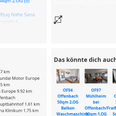
54qm 2.OG (5)
24
25
26
äsche werden
fzug Nähe Sana
folgt bequem per
rsonen 6
31
Auf Wunsch auch
 6 Personen
Uns liegen aktuell keine Kalenderd
eine Buc
nen, Balkon
 zentraler Lage von
mmer, 2 Balkone
Das könnte dich auch
glichkeiten, Cafés
reichbar; ein
87 km
elsweise nur ca.
undai Motor Europe
55 km
OF94
OF97
a Europe 9.92 km
hen Nahverkehr ist
Offenbach
Mühlheim
fenbach
50qm 2.OG
bei
findet sich nur etwa
uptbahnhof 1.61 km
Balkon
Offenbach/Fran
 Offenbach Ost ist
na Klinikum 1.75 km
Waschmaschine
90qm 1.OG
S