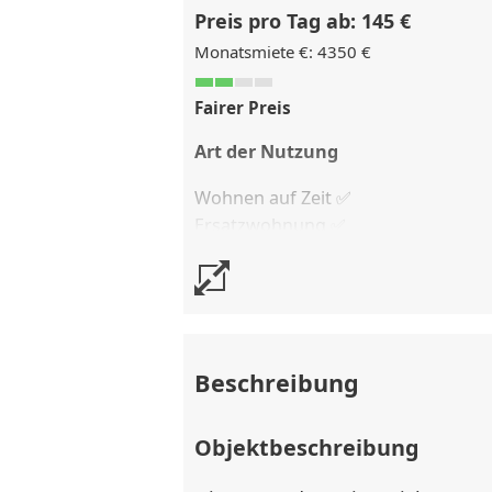
Preis pro Tag ab: 145 €
Monatsmiete €: 4350 €
Fairer Preis
Art der Nutzung
Wohnen auf Zeit ✅
Ersatzwohnung
✅
Business Apartment ✅
Kostenlose Stornierung
bis 30 Tag
Stornierungsgebühr
90 % vom Ver
Beschreibung
Objektbeschreibung