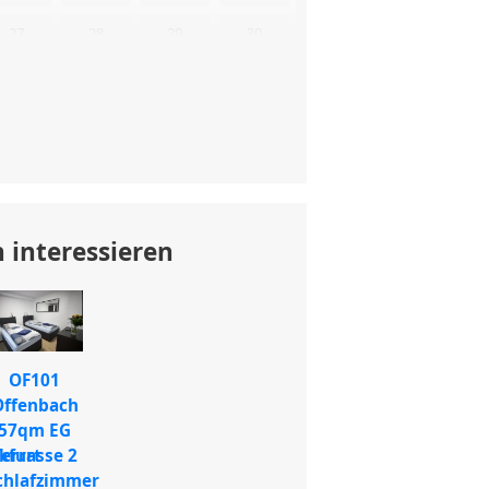
27
28
29
30
aten vor. Senden Sie uns gerne trotzdem
hungsanfrage!
 interessieren
OF101
Offenbach
57qm EG
kfurt
Terrasse 2
chlafzimmer