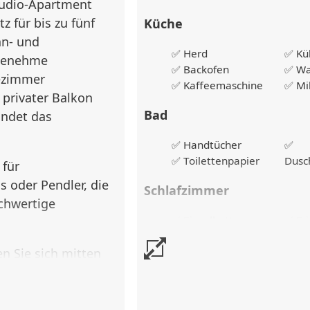
tudio-Apartment
z für bis zu fünf
Küche
hn- und
✅ Herd
✅ Kü
ngenehme
✅ Backofen
✅ Wa
ezimmer
✅ Kaffeemaschine
✅ Mi
 privater Balkon
Bad
undet das
✅ Handtücher
✅
✅ Toilettenpapier
Dusc
 für
s oder Pendler, die
Schlafzimmer
chwertige
✅ Einzelbetten
✅ Fri
✅ Kleiderschrank
Bett
n Sie sich mitten
Flur
von Offenbach.
etwa 15 Minuten.
Außenbereich