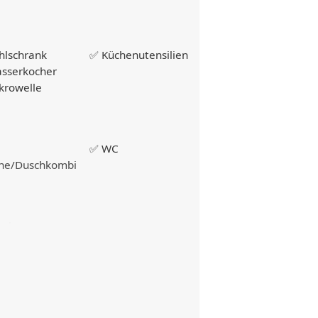
hlschrank
✅ Küchenutensilien
sserkocher
krowelle
✅ WC
he/Duschkombi
sche
wäsche