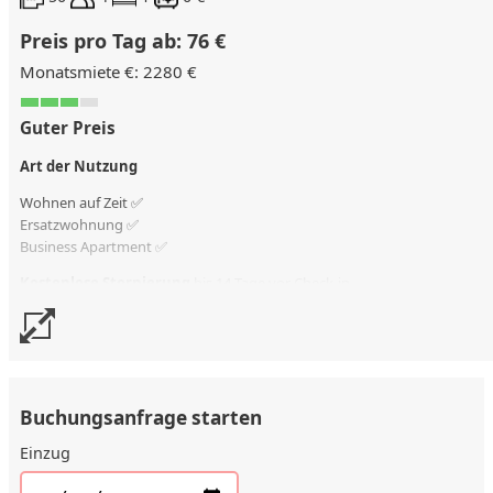
Preis pro Tag ab: 76 €
Monatsmiete €: 2280 €
Guter Preis
Art der Nutzung
Wohnen auf Zeit ✅
Ersatzwohnung
✅
Business Apartment ✅
Kostenlose Stornierung
bis 14 Tage vor Check-in
Stornierungsgebühr
kostenlos % vom Vertragswert
Buchungsanfrage starten
Einzug