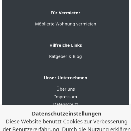
Für Vermieter
Möblierte Wohnung vermieten
Hilfreiche Links
Ratgeber & Blog
Unser Unternehmen
Über uns
Impressum
Datenschutz
AGB
Datenschutzeinstellungen
Diese Website benutzt Cookies zur Verbesserung
der Benutzererfahrung. Durch die Nutzung erklären
4.6
★★★★★
★★★★★
Google Bewertungen
(20)