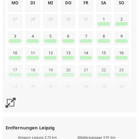
MO
DI
MI
DO
FR
SA
SO
27
28
29
30
31
1
2
3
4
5
6
7
8
9
10
11
12
13
14
15
16
17
18
19
20
21
22
23
24
25
26
27
28
29
30
31
Uns liegen aktuell keine Kalenderdaten vor. Senden Sie uns
gerne trotzdem eine Buchungsanfrage!
Entfernungen Leipzig
Amazon Leipzig 3.73 km
Mädlerpassage 3.91 km