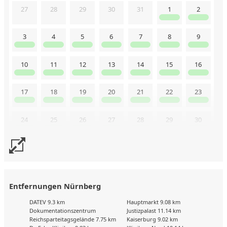
27
28
29
30
31
1
2
3
4
5
6
7
8
9
10
11
12
13
14
15
16
17
18
19
20
21
22
23
24
25
26
27
28
29
30
31
Buchungskalender zuletzt geändert am: 16.10.2025
Entfernungen Nürnberg
DATEV 9.3 km
Hauptmarkt 9.08 km
Dokumentationszentrum
Justizpalast 11.14 km
Reichsparteitagsgelände 7.75 km
Kaiserburg 9.02 km