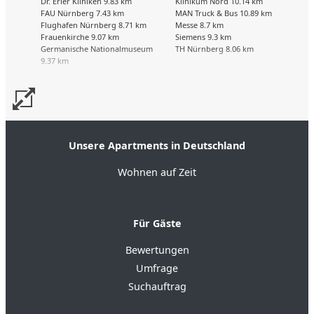
Dr. Erler Kliniken 9.83 km
Klinikum Nord 10.14 km
FAU Nürnberg 7.43 km
MAN Truck & Bus 10.89 km
Flughafen Nürnberg 8.71 km
Messe 8.7 km
Frauenkirche 9.07 km
Siemens 9.3 km
Germanische Nationalmuseum
TH Nürnberg 8.06 km
9.37 km
Unsere Apartments in Deutschland
Wohnen auf Zeit
Für Gäste
Bewertungen
Umfrage
Suchauftrag