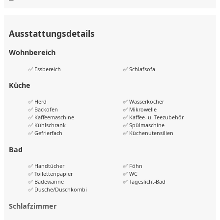
Schlafzimmer 2:
Ausstattungsdetails
Doppelbett, Einzelbett, Laminatboden.
Wohnbereich
Küche:
✅ Essbereich
✅ Schlafsofa
Voll ausgestattet, u. a. mit Herd, Kühlschrank, Geschirr,
Küche
Mikrowelle, Kaffeemaschine.
✅ Herd
✅ Wasserkocher
Badezimmer:
✅ Backofen
✅ Mikrowelle
✅ Kaffeemaschine
✅ Kaffee- u. Teezubehör
✅ Kühlschrank
✅ Spülmaschine
✅ Gefrierfach
✅ Küchenutensilien
Badewanne, Waschbecken, Spiegel, WC, Fliesenboden.
Bad
Separates WC:
✅ Handtücher
✅ Föhn
✅ Toilettenpapier
✅ WC
✅ Badewanne
✅ Tageslicht-Bad
Zweites WC mit Waschbecken, Fliesenboden.
✅ Dusche/Duschkombi
Lage
Schlafzimmer