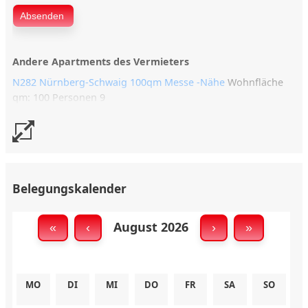
Andere Apartments des Vermieters
N282 Nürnberg-Schwaig 100qm Messe -Nähe
Wohnfläche
qm: 100 Personen 9
Belegungskalender
August 2026
«
‹
›
»
MO
DI
MI
DO
FR
SA
SO