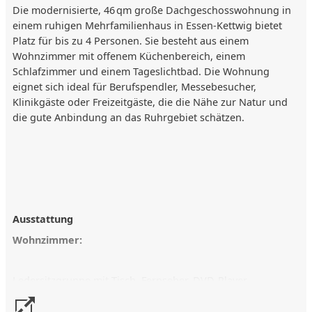
Die modernisierte, 46 qm große Dachgeschosswohnung in
einem ruhigen Mehrfamilienhaus in Essen-Kettwig bietet
Platz für bis zu 4 Personen. Sie besteht aus einem
Wohnzimmer mit offenem Küchenbereich, einem
Schlafzimmer und einem Tageslichtbad. Die Wohnung
eignet sich ideal für Berufspendler, Messebesucher,
Klinikgäste oder Freizeitgäste, die die Nähe zur Natur und
die gute Anbindung an das Ruhrgebiet schätzen.
Ausstattung
Wohnzimmer:
Ledersitzgruppe mit Tisch, Fernseher, DVD-Player,
Internetradio, Essbereich, offener Küchenanschluss