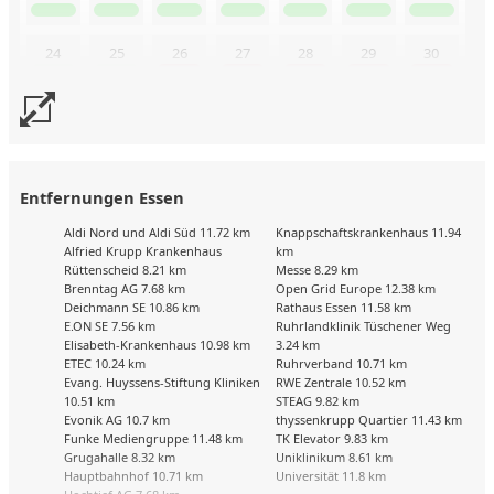
24
25
26
27
28
29
30
31
Buchungskalender zuletzt geändert am: 9.8.2026
Entfernungen Essen
Aldi Nord und Aldi Süd 11.72 km
Knappschaftskrankenhaus 11.94
Alfried Krupp Krankenhaus
km
Rüttenscheid 8.21 km
Messe 8.29 km
Brenntag AG 7.68 km
Open Grid Europe 12.38 km
Deichmann SE 10.86 km
Rathaus Essen 11.58 km
E.ON SE 7.56 km
Ruhrlandklinik Tüschener Weg
Elisabeth-Krankenhaus 10.98 km
3.24 km
ETEC 10.24 km
Ruhrverband 10.71 km
Evang. Huyssens-Stiftung Kliniken
RWE Zentrale 10.52 km
10.51 km
STEAG 9.82 km
Evonik AG 10.7 km
thyssenkrupp Quartier 11.43 km
Funke Mediengruppe 11.48 km
TK Elevator 9.83 km
Grugahalle 8.32 km
Uniklinikum 8.61 km
Hauptbahnhof 10.71 km
Universität 11.8 km