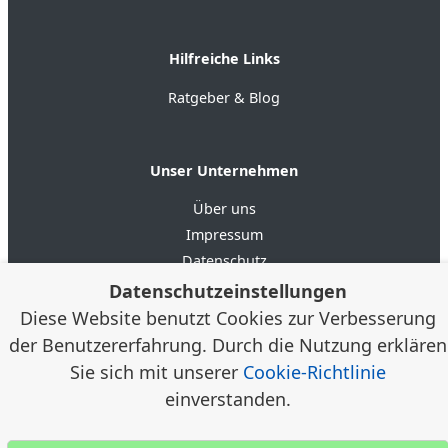
Hilfreiche Links
Ratgeber & Blog
Unser Unternehmen
Über uns
Impressum
Datenschutz
AGB
Datenschutzeinstellungen
Diese Website benutzt Cookies zur Verbesserung
der Benutzererfahrung. Durch die Nutzung erklären
4.6
★★★★★
★★★★★
Google Bewertungen
(20)
Sie sich mit unserer
Cookie-Richtlinie
einverstanden.
© 2012–2026 Alloggia Apartments GmbH /
Alexander