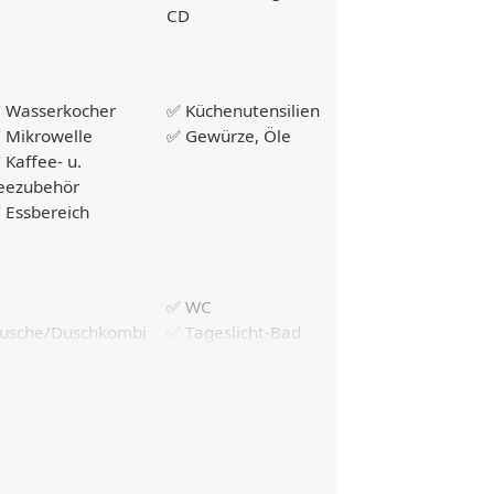
CD
 Wasserkocher
✅ Küchenutensilien
 Mikrowelle
✅ Gewürze, Öle
 Kaffee- u.
eezubehör
 Essbereich
✅
✅ WC
usche/Duschkombi
✅ Tageslicht-Bad
 Föhn
 Frische
✅ Nachttische
ettwäsche