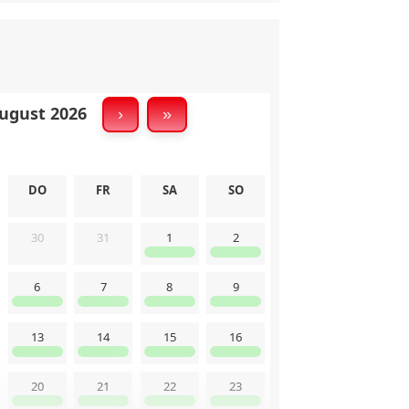
 Schuhschrank
✅ Garderobe
gust 2026
›
»
 Öffentl. Parkplatz
DO
FR
SA
SO
 Hochstuhl
✅ Langzeitmieter
30
31
1
2
 Reinigungsmittel
 Rauchmelder
6
7
8
9
13
14
15
16
20
21
22
23