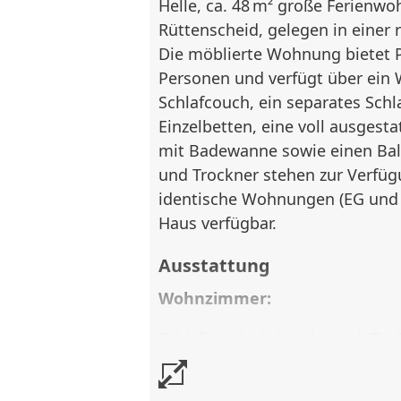
Helle, ca. 48 m² große Ferienwo
Rüttenscheid, gelegen in einer 
Die möblierte Wohnung bietet Pl
Personen und verfügt über ei
Schlafcouch, ein separates Sch
Einzelbetten, eine voll ausgest
mit Badewanne sowie einen Ba
und Trockner stehen zur Verfü
identische Wohnungen (EG und 
Haus verfügbar.
Ausstattung
Wohnzimmer:
Schlafcouch, Schrankwand, TV,
Balkon, Laminatboden