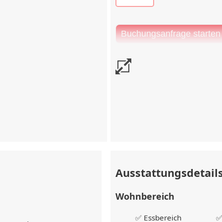
e vor Check-in
tragswert
Ausstattungsdetail
Wohnbereich
✅ Essbereich
✅