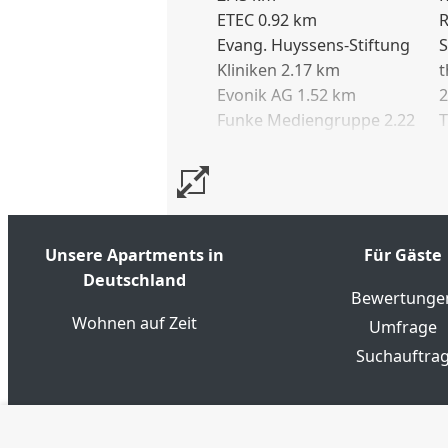
Geschäftsreisende oder Messebe
ETEC 0.92 km
R
Parkmöglichkeiten sind in der
Evang. Huyssens-Stiftung
S
Zwei baugleiche Wohnungen er
Kliniken 2.17 km
t
Evonik AG 1.52 km
2
gemeinsame Buchung für klein
Funke Mediengruppe 2.22
T
Düsseldorf ist in ca. 20 Minuten
km
U
Grugahalle 1.08 km
U
Unsere Apartments in
Für Gäste
Deutschland
Bewertunge
Wohnen auf Zeit
Umfrage
Suchauftra
4.6
★★★★★
★★★★★
Google Bewertungen
(20)