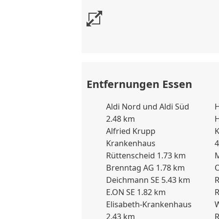
Garderobe, Spiegel, Schuhablage
kostenfreies ...
Lage
Die Wohnung liegt fußläufig z
und Protonenzentrum. Der Gema
Entfernungen Essen
Edeka, Aldi, Restaurants, Wasch
schnell erreichbar. Mit der U-
Aldi Nord und Aldi Süd
sind Sie in 5 Minuten am Essen
2.48 km
H
Messe Essen, Grugapark, Muse
Alfried Krupp
liegen in unmittelbarer Nähe. 
Krankenhaus
4
und A52 sowie an alle Ruhrgebi
Rüttenscheid 1.73 km
M
Brenntag AG 1.78 km
O
Sonstiges
Deichmann SE 5.43 km
R
E.ON SE 1.82 km
R
Besonders geeignet für Klinikg
Elisabeth-Krankenhaus
ambulanter Behandlungen, aber
2.43 km
R