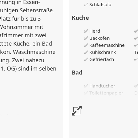
hnung in Essen-
✅ Schlafsofa
ruhigen Seitenstraße.
Küche
atz für bis zu 3
n Wohnzimmer mit
✅ Herd
✅
lafzimmer mit zwei
✅ Backofen
✅
attete Küche, ein Bad
✅ Kaffeemaschine
✅
lkon. Waschmaschine
✅ Kühlschrank
T
✅ Gefrierfach
✅
gung. Zwei nahezu
1. OG) sind im selben
Bad
✅ Handtücher
✅ Toilettenpapier
D
✅ Badewanne
✅
Schlafzimmer
 Radio, Zugang zum
✅ Einzelbetten
✅
✅ Kleiderschrank
B