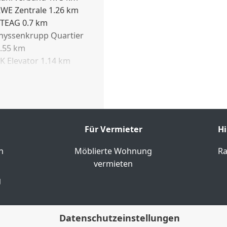
sucher. Öffentliche
WE Zentrale 1.26 km
 Umgebung vorhanden.
TEAG 0.7 km
möglichen auch eine
hyssenkrupp Quartier
.55 km
e Gruppen. Flughafen
K Elevator 1.14 km
 per Auto erreichbar.
niklinikum 0.83 km
niversität 2.53 km
Für Vermieter
Hi
n
Möblierte Wohnung
Ra
vermieten
g
Datenschutzeinstellungen