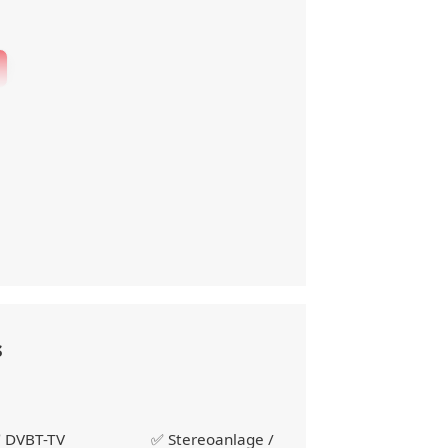
s
 DVBT-TV
✅ Stereoanlage /