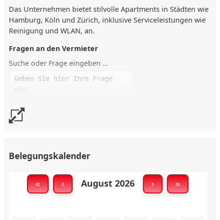
Das Unternehmen bietet stilvolle Apartments in Städten wie
Hamburg, Köln und Zürich, inklusive Serviceleistungen wie
Reinigung und WLAN, an.
Fragen an den Vermieter
Suche oder Frage eingeben …
Belegungskalender
Andere Apartments des Vermieters
K310 Köln-Mülheim Messe 25qm XS Deutz
Wohnfläche qm:
August 2026
«
‹
›
»
25 Personen 1
K311 Köln-Mülheim 32qm S Messe Deutz
Wohnfläche qm:
32 Personen 2