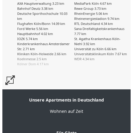
AXA Hauptverwaltung 3.23 km
MediaPark Köln 4.67 km
Bahnhof Deutz 3.38 km
Rewe Group 3.73 km
Deutsche Sporthochschule 10.03
RheinEnergie 5.06 km
km
Rheinenergiestadion 9.74 km
Flughafen Köln/Bonn 14.09 km
RTL Deutschland 4.34 km
Ford Werke 5.56 km
Sana Dreifaltigkeitskrankenhaus
Hauptbahnhof 4.02 km
7.77 km
IOZK 5.74 km
St. Agatha Krankenhaus Köln-
Kinderkrankenhaus Amsterdamer
Niehl 3.92 km
Str. 2.71 km
Universität zu Köln 6.66 km
Kliniken Köln-Holweide 2.66 km
Universitätsklinikum Köln 7.67 km
Koelnmesse 2.5 km
WDR 4.34 km
Kölner Dom 4.17 km
Unsere Apartments in Deutschland
Wohnen auf Zeit
Für Gäste