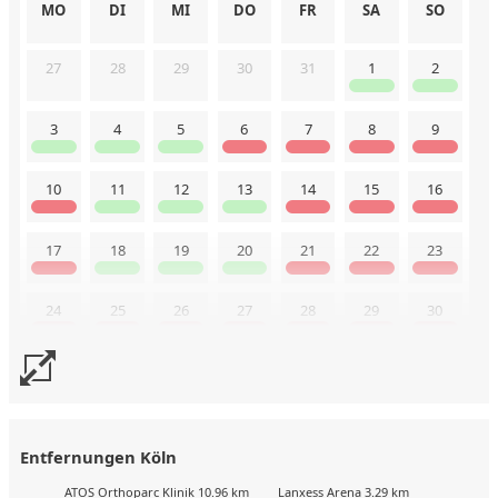
K606 Köln Mülheim 76qm XL messenah
Wohnfläche qm: 66
MO
DI
MI
DO
FR
SA
SO
Personen 4
27
28
29
30
31
1
2
3
4
5
6
7
8
9
10
11
12
13
14
15
16
17
18
19
20
21
22
23
24
25
26
27
28
29
30
31
Buchungskalender zuletzt geändert am: 8.8.2026
Entfernungen Köln
ATOS Orthoparc Klinik 10.96 km
Lanxess Arena 3.29 km