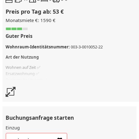
Preis pro Tag ab: 53 €
Monatsmiete €: 1590 €
Guter Preis
Wohnraum-Identitätsnummer:
003-3-0010052-22
Art der Nutzung
Wohnen auf Zeit ✅
Ersatzwohnung
✅
Business Apartment ✅
Kostenlose Stornierung
bis 30 Tage vor Check-in
Stornierungsgebühr
100 % vom Vertragswert
Buchungsanfrage starten
Einzug