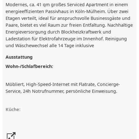
Modernes, ca. 41 qm großes Serviced Apartment in einem
energieeffizienten Passivhaus in Köln-Mülheim. Über zwei
Etagen verteilt, ideal für anspruchsvolle Businessgäste und
Paare, bietet es viel Raum zur freien Entfaltung. Nachhaltige
Energieversorgung durch Blockheizkraftwerk und
Ladestation für Elektrofahrzeuge im Innenhof. Reinigung
und Wäschewechsel alle 14 Tage inklusive
Ausstattung
Wohn-/Schlafbereich:
Möbliert, High-Speed-Internet mit Flatrate, Concierge-
Service, 24h Notrufnummer, persönliche Einweisung.
Küche:
Kühlschrank, Herd, Mikrowelle, Espressomaschine, Töpfe,
Geschirr, Gläser, Besteck, Grundausstattung mit