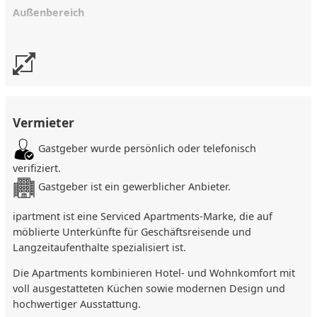
Außenbereich
Flughafen Köln/Bonn.
Sonstiges
Sonstiges
Preise bei Einzelbelegung inklusive MwSt. und zzgl. 5 %
✅ WLAN Internet
✅ Reinigungsmittel
Kulturförderabgabe. Zweite Person 5 €/Nacht. Kaution 1000
✅ Waschmaschine
✅ Rauchmelder
✅ Trockner
✅ Langzeitmieter
€ und Endreinigung 99 € bei Langzeitaufenthalten ab 29
✅ Bügelausstattung
Tagen. Mietvertrag vor Anreise erforderlich. Mögliche
Vermieter
erhöhte Raten zu Messezeiten.
Gastgeber wurde persönlich oder telefonisch
verifiziert.
Gastgeber ist ein gewerblicher Anbieter.
ipartment ist eine Serviced Apartments-Marke, die auf
möblierte Unterkünfte für Geschäftsreisende und
Langzeitaufenthalte spezialisiert ist.
Die Apartments kombinieren Hotel- und Wohnkomfort mit
voll ausgestatteten Küchen sowie modernen Design und
hochwertiger Ausstattung.