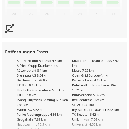
24
25
26
27
28
29
30
31
Buchungskalender zuletzt geändert am: 16.10.2025
Entfernungen Essen
Aldi Nord und Aldi Süd 4.5 km
Knappschaftskrankenhaus 5.92
Alfried Krupp Krankenhaus
km
Rüttenscheid 8.1 km
Messe 7.92 km
Brenntag AG 8.54 km
Open Grid Europe 4.1 km
Deichmann SE 9.08 km
Rathaus Essen 4.63 km
E.ON SE 8.65 km
Ruhrlandklinik Tüschener Weg
Elisabeth-Krankenhaus 5.55 km
15.21 km
ETEC 5.98 km
Ruhrverband 5.56 km
Evang. Huyssens-Stiftung Kliniken
RWE Zentrale 5.69 km
6.01 km
STEAG 6.39 km
Evonik AG 5.52 km
thyssenkrupp Quartier 5.33 km
Funke Mediengruppe 4.86 km
TK Elevator 6.62 km
Grugahalle 7.89 km
Uniklinikum 7.66 km
Hauptbahnhof 5.5 km
Universität 4.55 km