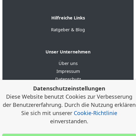
Hilfreiche Links
Ratgeber & Blog
Unser Unternehmen
Über uns
Impressum
Datenschutz
AGB
Datenschutzeinstellungen
Diese Website benutzt Cookies zur Verbesserung
der Benutzererfahrung. Durch die Nutzung erklären
4.6
★★★★★
★★★★★
Google Bewertungen
(20)
Sie sich mit unserer
Cookie-Richtlinie
einverstanden.
© 2012–2026 Alloggia Apartments GmbH /
Alexander