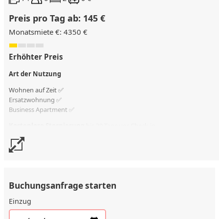
Preis pro Tag ab: 145 €
Monatsmiete €: 4350 €
Erhöhter Preis
Art der Nutzung
Wohnen auf Zeit ✅
Ersatzwohnung
✅
Business Apartment ✅
Kostenlose Stornierung
bis 30 Tage vor Check-in
Stornierungsgebühr
90 % vom Vertragswert
Buchungsanfrage starten
Einzug