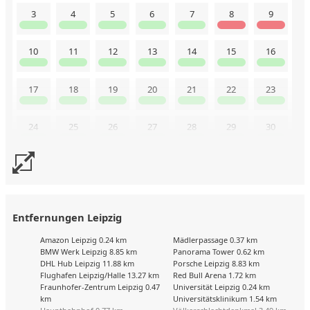
3
4
5
6
7
8
9
10
11
12
13
14
15
16
17
18
19
20
21
22
23
24
25
26
27
28
29
30
31
Buchungskalender zuletzt geändert am: 8.8.2026
Entfernungen Leipzig
Amazon Leipzig 0.24 km
Mädlerpassage 0.37 km
BMW Werk Leipzig 8.85 km
Panorama Tower 0.62 km
DHL Hub Leipzig 11.88 km
Porsche Leipzig 8.83 km
Flughafen Leipzig/Halle 13.27 km
Red Bull Arena 1.72 km
Fraunhofer-Zentrum Leipzig 0.47
Universität Leipzig 0.24 km
km
Universitätsklinikum 1.54 km