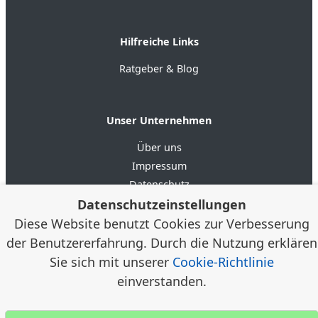
Hilfreiche Links
Ratgeber & Blog
Unser Unternehmen
Über uns
Impressum
Datenschutz
Datenschutzeinstellungen
AGB
Diese Website benutzt Cookies zur Verbesserung
der Benutzererfahrung. Durch die Nutzung erklären
4.6
★★★★★
★★★★★
Google Bewertungen
(20)
Sie sich mit unserer
Cookie-Richtlinie
einverstanden.
© 2012–2026 Alloggia Apartments GmbH /
Alexander