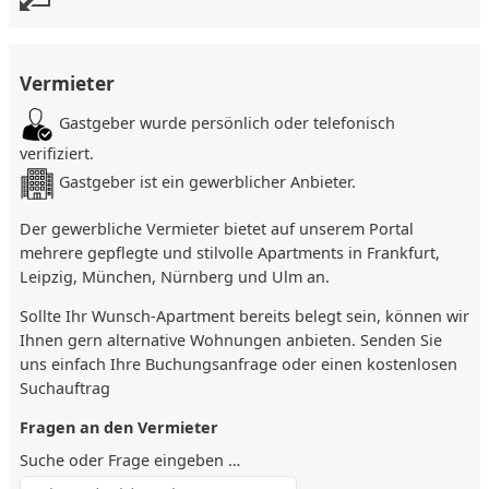
Kaffekapseln & Tee…als Langzeitgast erhalten Sie zusätzlich
noch ein „Bella Italia“ Willkommenspaket mit Pasta und
Sauce)
Vermieter
Host Susanne und Manager Marie sind von Montag bis
Gastgeber wurde persönlich oder telefonisch
Freitag von 8-18h für jegliche Fragen, Tipps und Späße
verfügbar. Digitaler check-in (über Bluetooth mit Ihrem
verifiziert.
Mobiltelefon) nach 18 Uhr möglich.
Gastgeber ist ein gewerblicher Anbieter.
Wöchentliche Reinigung inklusive Wäschewechsel, ...
Der gewerbliche Vermieter bietet auf unserem Portal
mehrere gepflegte und stilvolle Apartments in Frankfurt,
Lage
Leipzig, München, Nürnberg und Ulm an.
Das Apartmenthaus mit 49 Apartments (13 Units Cosy) liegt
Sollte Ihr Wunsch-Apartment bereits belegt sein, können wir
mitten in der Leipziger Innenstadt. Die zentrale Lage ist der
Ihnen gern alternative Wohnungen anbieten. Senden Sie
ideale Ausgangspunkt für den perfekten Aufenthalt in der
uns einfach Ihre Buchungsanfrage oder einen kostenlosen
herzlichen Stadt.
Suchauftrag
Unser Fahrradkeller sorgt für eine sichere Unterbringung
Fragen an den Vermieter
für Ihr Rad.
Suche oder Frage eingeben …
Die S-Bahn Station "Markt" erreichen Sie nach einem 4