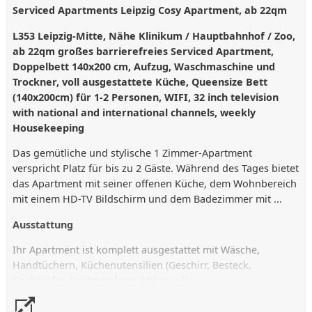
Serviced Apartments Leipzig Cosy Apartment, ab 22qm
L353 Leipzig-Mitte, Nähe Klinikum / Hauptbahnhof / Zoo,
ab 22qm großes barrierefreies Serviced Apartment,
Doppelbett 140x200 cm, Aufzug, Waschmaschine und
Trockner, voll ausgestattete Küche, Queensize Bett
(140x200cm) für 1-2 Personen, WIFI, 32 inch television
with national and international channels, weekly
Housekeeping
Das gemütliche und stylische 1 Zimmer-Apartment
verspricht Platz für bis zu 2 Gäste. Während des Tages bietet
das Apartment mit seiner offenen Küche, dem Wohnbereich
mit einem HD-TV Bildschirm und dem Badezimmer mit ...
Ausstattung
Ihr Apartment ist komplett ausgestattet mit Wäsche,
Handtüchern, Küchenutensilien (Geschirr, Besteck,
Kochtöpfe), Spülmaschine, Mikrowelle.
Ein Starterpaket (Mineralwasser & Bier, limitierte