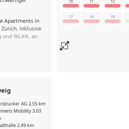
10
11
12
17
18
19
le Apartments in
Zürich, inklusive
24
25
26
ng und WLAN, an.
31
Buchungskalender zul
in der
ahlbar per App)
hr)
weig
rdzucker AG 2.55 km
emens Mobility 3.03
m
adthalle 2.49 km