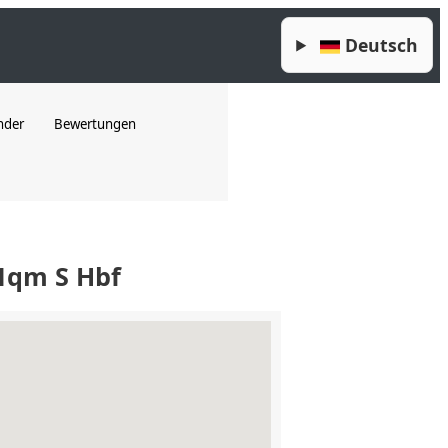
Deutsch
nder
Bewertungen
1qm S Hbf