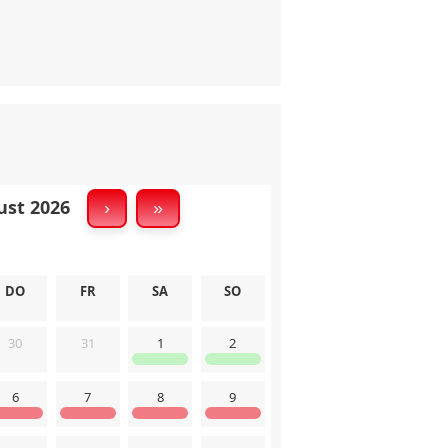
chenreinigung
st 2026
›
»
gelausstattung
✅
DO
FR
SA
SO
uchmelder
Allergikerfreundlich
✅ Langzeitmieter
30
31
1
2
6
7
8
9