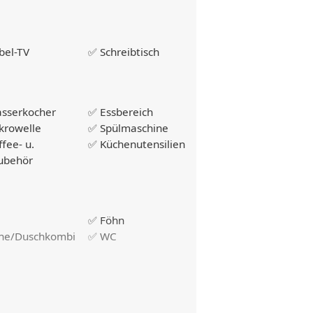
bel-TV
✅ Schreibtisch
sserkocher
✅ Essbereich
krowelle
✅ Spülmaschine
fee- u.
✅ Küchenutensilien
ubehör
✅ Föhn
he/Duschkombi
✅ WC
chttische