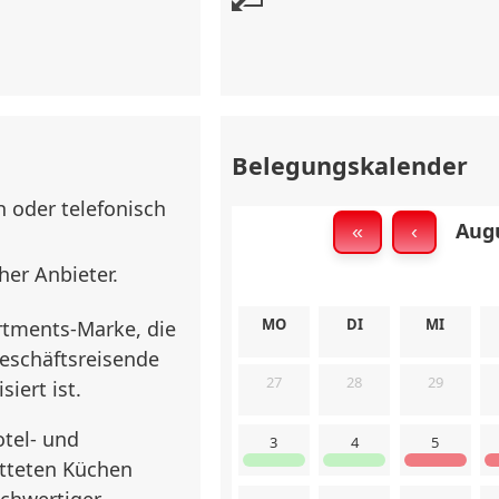
Bettwäsche
Zwis
Flur
✅ Garderobe
Belegungskalender
Außenbereich
 oder telefonisch
✅ Öffentl. Parkplatz
k
Augu
«
‹
Sonstiges
her Anbieter.
✅ WLAN Internet
✅ Bü
MO
DI
MI
artments-Marke, die
✅ Waschmaschine
✅ Ra
Geschäftsreisende
✅ Trockner
chutensilien
27
28
29
iert ist.
tel- und
3
4
5
aber typisch für
tteten Küchen
chwertiger