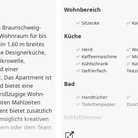
Wohnbereich
✅ Sitzecke
✅ Ka
n Braunschweig-
 Wohnraum für bis
Küche
ein 1,60 m breites
✅ Herd
✅ Wa
ne Designerküche,
✅ Kaffeemaschine
✅ Mi
ikrowelle,
✅ Kühlschrank
✅ Kaf
d einer
✅ Gefrierfach
Teez
t. Das Apartment ist
Bad
d bietet eine
großzügige Wohn-
✅ Handtücher
✅
nten Mahlzeiten
✅ Toilettenpapier
Dusc
nt bietet zusätzlich
Schlafzimmer
möglicht kreativen
nern oder dem Team
✅ Doppelbett
✅ Na
✅ Frische
✅