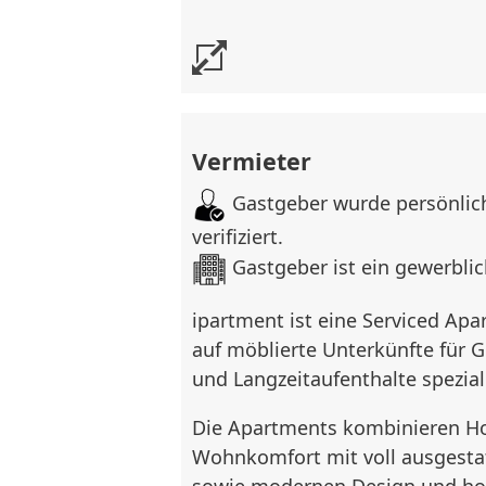
Ausstattung
Schlafbereich:
Boxspringbett (1,60 m)
Vermieter
Küche:
Gastgeber wurde persönlich
Designerküche mit Kühlschran
verifiziert.
Spülmaschine
Gastgeber ist ein gewerblic
Mikrowelle
Ceran-Kochfeld
ipartment ist eine Serviced Ap
Kaffeemaschine
auf möblierte Unterkünfte für 
Geschirr, Besteck, Töpfe und Ko
und Langzeitaufenthalte spezialis
Badezimmer:
Die Apartments kombinieren Ho
Dusche (nicht explizit genannt, 
Wohnkomfort mit voll ausgesta
Apartments)
sowie modernen Design und ho