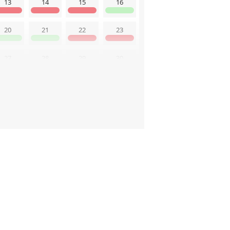
13
14
15
16
20
21
22
23
27
28
29
30
etzt geändert am: 7.8.2026