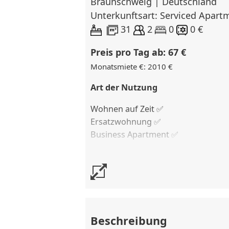
Braunschweig | Deutschland
Unterkunftsart: Serviced Apar
31
2
0
0 €
Preis pro Tag ab: 67 €
Monatsmiete €: 2010 €
Art der Nutzung
Wohnen auf Zeit ✅
Ersatzwohnung
✅
Business Apartment ✅
Kostenlose Stornierung
bis 7 Tage
Stornierungsgebühr
100 % vom Ve
Beschreibung