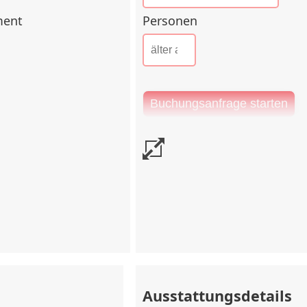
Personen
tment
 vor Check-in
rtragswert
Ausstattungsdetails