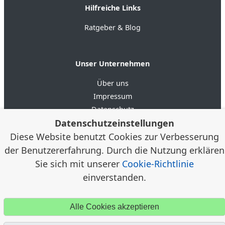
Hilfreiche Links
Ratgeber & Blog
Unser Unternehmen
Über uns
Impressum
Datenschutz
Datenschutzeinstellungen
AGB
Diese Website benutzt Cookies zur Verbesserung
der Benutzererfahrung. Durch die Nutzung erklären
4.6
★★★★★
★★★★★
Google Bewertungen
(20)
Sie sich mit unserer
Cookie-Richtlinie
einverstanden.
© 2012–2026 Alloggia Apartments GmbH /
Alexander
Klein, Porta Westfalica · Alloggia® ist eine eingetragene
Alle Cookies akzeptieren