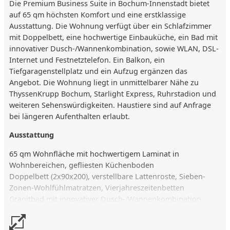
Die Premium Business Suite in Bochum-Innenstadt bietet
auf 65 qm höchsten Komfort und eine erstklassige
Ausstattung. Die Wohnung verfügt über ein Schlafzimmer
mit Doppelbett, eine hochwertige Einbauküche, ein Bad mit
innovativer Dusch-/Wannenkombination, sowie WLAN, DSL-
Internet und Festnetztelefon. Ein Balkon, ein
Tiefgaragenstellplatz und ein Aufzug ergänzen das
Angebot. Die Wohnung liegt in unmittelbarer Nähe zu
ThyssenKrupp Bochum, Starlight Express, Ruhrstadion und
weiteren Sehenswürdigkeiten. Haustiere sind auf Anfrage
bei längeren Aufenthalten erlaubt.
Ausstattung
65 qm Wohnfläche mit hochwertigem Laminat in
Wohnbereichen, gefliesten Küchenboden
Doppelbett (2x90x200), verstellbare Lattenroste, Sieben-
Zonen-Wohlfühlmatratzen, Vierjahreszeitenbetten
Granitbad mit innovativer Dusch-/Wannenkombination
Artweger Twinline
WLAN mit DSL-Internet, Festnetztelefon