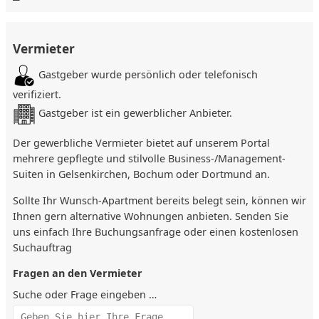
Einbauküche mit Kühl-/Gefrierkombination, Herd mit Ceran-
Kochfeld, Geschirrspüler, Mikrowelle, Toaster, Wasserkocher,
Kaffeemaschine
Vermieter
Bad mit Waschmaschine und Trockner
Bügelbrett, Bügeleisen, Safe
Gastgeber wurde persönlich oder telefonisch
Flat-Kabel-TV, YouTube Channel, DVD-Player
verifiziert.
Lage
Gastgeber ist ein gewerblicher Anbieter.
Nahe ThyssenKrupp Steel Europe AG, Starlight Express
Der gewerbliche Vermieter bietet auf unserem Portal
Theater, Ruhrstadion, Deutsches Bergbau-Museum
mehrere gepflegte und stilvolle Business-/Management-
Im Zentrum von Bochum mit hervorragender Infrastruktur
Suiten in Gelsenkirchen, Bochum oder Dortmund an.
Tiefgaragenstellplatz vorhanden
In der Nähe der Einkaufsmeilen Bongardboulevard und
Sollte Ihr Wunsch-Apartment bereits belegt sein, können wir
Kortumstraße
Ihnen gern alternative Wohnungen anbieten. Senden Sie
Internationale Restaurants und das Bermuda3Eck für
uns einfach Ihre Buchungsanfrage oder einen kostenlosen
Abendeessen und Ausgehen
Suchauftrag
20 Gehminuten zu Vonovia Ruhrstadion (VfL Bochum),
Fragen an den Vermieter
Starlight Express, RuhrCongress Bochum
Kultur- und Freizeitangebote im Westpark und
Suche oder Frage eingeben …
Jahrhunderthalle