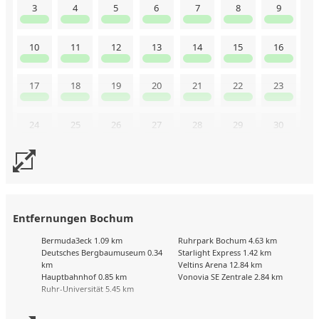
3
4
5
6
7
8
9
10
11
12
13
14
15
16
17
18
19
20
21
22
23
24
25
26
27
28
29
30
31
Uns liegen aktuell keine Kalenderdaten vor. Senden Sie uns
gerne trotzdem eine Buchungsanfrage!
Entfernungen Bochum
Bermuda3eck 1.09 km
Ruhrpark Bochum 4.63 km
Deutsches Bergbaumuseum 0.34
Starlight Express 1.42 km
km
Veltins Arena 12.84 km
Hauptbahnhof 0.85 km
Vonovia SE Zentrale 2.84 km
Ruhr-Universität 5.45 km