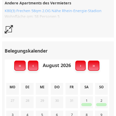
Andere Apartments des Vermieters
K80(3) Frechen 58qm 2.OG Nähe Rhein-Energie-Stadion
Wohnfläche qm: 58 Personen 5
Belegungskalender
August 2026
«
‹
›
»
MO
DI
MI
DO
FR
SA
SO
27
28
29
30
31
1
2
3
4
5
6
7
8
9