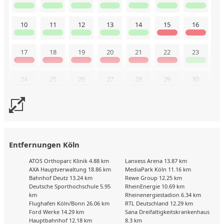
10
11
12
13
14
15
16
17
18
19
20
21
22
23
24
25
26
27
28
29
30
31
Buchungskalender zuletzt geändert am: 9.8.2026
Entfernungen Köln
ATOS Orthoparc Klinik 4.88 km
Lanxess Arena 13.87 km
AXA Hauptverwaltung 18.86 km
MediaPark Köln 11.16 km
Bahnhof Deutz 13.24 km
Rewe Group 12.25 km
Deutsche Sporthochschule 5.95
RheinEnergie 10.69 km
km
Rheinenergiestadion 6.34 km
Flughafen Köln/Bonn 26.06 km
RTL Deutschland 12.29 km
Ford Werke 14.29 km
Sana Dreifaltigkeitskrankenhaus
Hauptbahnhof 12.18 km
8.3 km