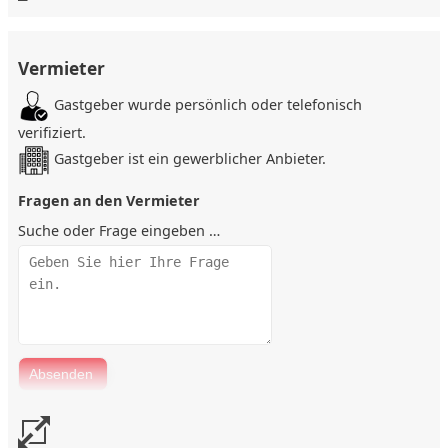
* Zentrum / 5 km
* Altstadt Düsseldorf/ 28 km
Vermieter
* Messe Düsseldorf / 38 km
Gastgeber wurde persönlich oder telefonisch
* Flughafen Düsseldorf / 39 km
verifiziert.
* Köln/ 38 km
Gastgeber ist ein gewerblicher Anbieter.
* Neuss / 22 km
Fragen an den Vermieter
Ausstattung
Suche oder Frage eingeben …
Lage
Sonstiges