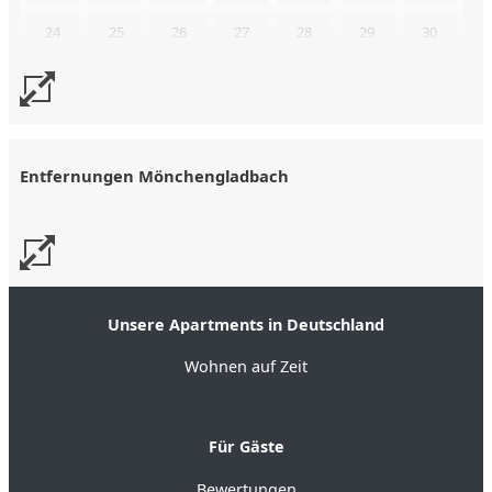
24
25
26
27
28
29
30
31
Uns liegen aktuell keine Kalenderdaten vor. Senden Sie uns
gerne trotzdem eine Buchungsanfrage!
Entfernungen Mönchengladbach
Unsere Apartments in Deutschland
Wohnen auf Zeit
Für Gäste
Bewertungen