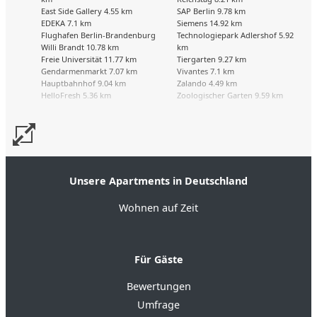
East Side Gallery 4.55 km
SAP Berlin 9.78 km
EDEKA 7.1 km
Siemens 14.92 km
Flughafen Berlin-Brandenburg
Technologiepark Adlershof 5.92
Willi Brandt 10.78 km
km
Freie Universität 11.77 km
Tiergarten 9.27 km
Gendarmenmarkt 7.07 km
Vivantes 7.1 km
Hauptbahnhof 9.04 km
Zalando 4.49 km
HelloFresh 5.36 km
Zoologischer Garten 9.59 km
Unsere Apartments in Deutschland
Wohnen auf Zeit
Für Gäste
Bewertungen
Umfrage