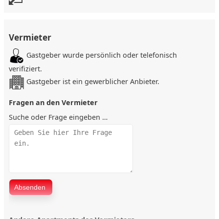
Große Sofaecke zum Entspannen
Esstisch für 10 Personen
Küche (voll ausgestattet):
Vermieter
Gasherd
Gastgeber wurde persönlich oder telefonisch
Backofen
Spülmaschine
verifiziert.
Kaffeemaschine
Gastgeber ist ein gewerblicher Anbieter.
Kühlschrank
Vollwertige Küchenausstattung
Fragen an den Vermieter
Badezimmer:
Suche oder Frage eingeben …
Komplett ausgestattet
Weitere Ausstattung:
Waschmaschine
Trockner
HD-Fernseher
Schnelles Internet (WLAN)
Lage