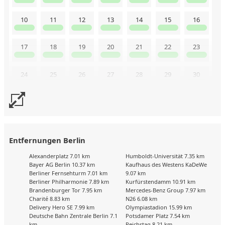
10
11
12
13
14
15
16
17
18
19
20
21
22
23
24
25
26
27
28
29
30
31
Uns liegen aktuell keine Kalenderdaten vor. Senden Sie uns
gerne trotzdem eine Buchungsanfrage!
Entfernungen Berlin
Alexanderplatz 7.01 km
Humboldt-Universität 7.35 km
Bayer AG Berlin 10.37 km
Kaufhaus des Westens KaDeWe
Berliner Fernsehturm 7.01 km
9.07 km
Berliner Philharmonie 7.89 km
Kurfürstendamm 10.91 km
Brandenburger Tor 7.95 km
Mercedes-Benz Group 7.97 km
Charité 8.83 km
N26 6.08 km
Delivery Hero SE 7.99 km
Olympiastadion 15.99 km
Deutsche Bahn Zentrale Berlin 7.1
Potsdamer Platz 7.54 km
km
Reichstag 8.21 km