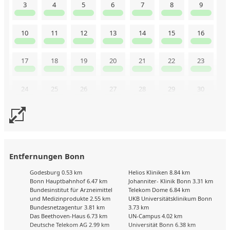
3
4
5
6
7
8
9
10
11
12
13
14
15
16
17
18
19
20
21
22
23
24
25
26
27
28
29
30
31
Uns liegen aktuell keine Kalenderdaten vor. Senden Sie uns
gerne trotzdem eine Buchungsanfrage!
Entfernungen Bonn
Godesburg 0.53 km
Helios Kliniken 8.84 km
Bonn Hauptbahnhof 6.47 km
Johanniter- Klinik Bonn 3.31 km
Bundesinstitut für Arzneimittel
Telekom Dome 6.84 km
und Medizinprodukte 2.55 km
UKB Universitätsklinikum Bonn
Bundesnetzagentur 3.81 km
3.73 km
Das Beethoven-Haus 6.73 km
UN-Campus 4.02 km
Deutsche Telekom AG 2.99 km
Universität Bonn 6.38 km