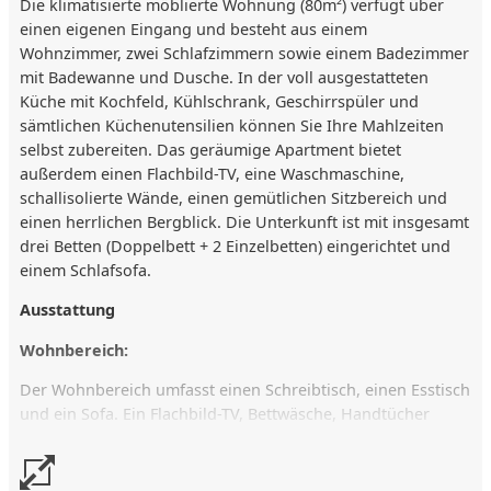
Die klimatisierte möblierte Wohnung (80m²) verfügt über
einen eigenen Eingang und besteht aus einem
Wohnzimmer, zwei Schlafzimmern sowie einem Badezimmer
mit Badewanne und Dusche. In der voll ausgestatteten
Küche mit Kochfeld, Kühlschrank, Geschirrspüler und
sämtlichen Küchenutensilien können Sie Ihre Mahlzeiten
selbst zubereiten. Das geräumige Apartment bietet
außerdem einen Flachbild-TV, eine Waschmaschine,
schallisolierte Wände, einen gemütlichen Sitzbereich und
einen herrlichen Bergblick. Die Unterkunft ist mit insgesamt
drei Betten (Doppelbett + 2 Einzelbetten) eingerichtet und
einem Schlafsofa.
Ausstattung
Wohnbereich:
Der Wohnbereich umfasst einen Schreibtisch, einen Esstisch
und ein Sofa. Ein Flachbild-TV, Bettwäsche, Handtücher
sowie Bügel- und Wäscheständer stehen bereit. Ein
Fahrstuhl, ein Sitzbereich und ein Klappbett ergänzen die
Ausstattung.