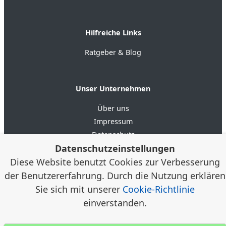
Hilfreiche Links
Ratgeber & Blog
Unser Unternehmen
Über uns
Impressum
Datenschutz
Datenschutzeinstellungen
AGB
Diese Website benutzt Cookies zur Verbesserung
der Benutzererfahrung. Durch die Nutzung erklären
4.6
★★★★★
★★★★★
Google Bewertungen
(20)
Sie sich mit unserer
Cookie-Richtlinie
einverstanden.
© 2012–2026 Alloggia Apartments GmbH /
Alexander