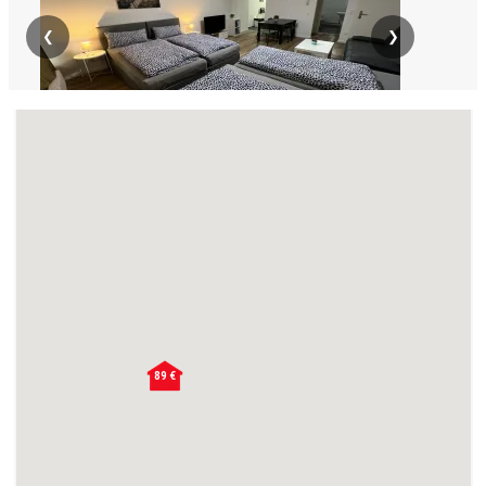
❮
❯
BN857 Troisdorf bei Bonn 45qm EG Balkon
Waschmaschine
Apartment · Ab 110 € pro Tag · Monatsmiete €: 3300 €
45 m² Wohnung in Troisdorf bei Bonn mit Balkon, 4
Einzelbetten, Boxspringbetten, Waschmaschine, Haustiere
erlaubt, Stellplatz (1,80 m Höhe) ...
4
45
1 (1)
89 €