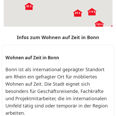
85 €
❮
❯
110 €
110 €
110 €
89 €
89 €
155 €
155 €
155 €
89
Infos zum Wohnen auf Zeit in Bonn
BN864 Bonn Bad Godesberg 105qm 9
Personen
Wohnen auf Zeit in Bonn
Apartment · Ab 169 € pro Tag · Monatsmiete €: 5070 €
Bonn ist als international geprägter Standort
Exklusives Penthouse in Bonn, 105 m², 2 Schlafzimmer, 2
Duschbäder, große Terrasse, WLAN, kostenlose Parkplätze,
am Rhein ein gefragter Ort für möbliertes
ideal für bis zu ...
Wohnen auf Zeit. Die Stadt eignet sich
9
105
0 (0)
besonders für Geschäftsreisende, Fachkräfte
und Projektmitarbeiter, die im internationalen
❮
❯
BN868 Hausboot Lorenzo auf dem Rhein
Umfeld tätig sind oder temporär in der Region
90qm bei Bonn
arbeiten.