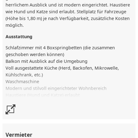
herrlichem Ausblick und ist modern eingerichtet. Haustiere
wie Hund und Katze sind erlaubt. Stellplatz für Fahrzeuge
(Höhe bis 1,80 m) je nach Verfügbarkeit, zusätzliche Kosten
möglich.
Ausstattung
Schlafzimmer mit 4 Boxspringbetten (die zusammen
geschoben werden können)
Balkon mit Ausblick auf die Umgebung
Voll ausgestattete Küche (Herd, Backofen, Mikrowelle,
Kühlschrank, etc.)
Waschmaschine
Modern und stilvoll eingerichteter Wohnbereich
Haustiere (Hund und Katze) erlaubt
Stellplatz für Fahrzeuge (bis 1,80 m Höhe), je nach
Verfügbarkeit und Buchungsdauer zusätzliche Kosten
möglich
Lage
Vermieter
Ruhige Lage in Troisdorf