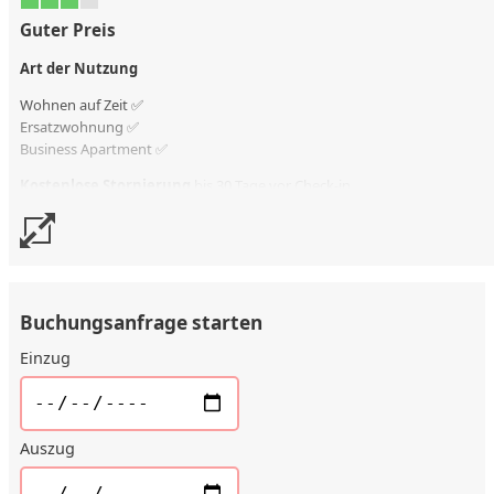
Guter Preis
Art der Nutzung
Wohnen auf Zeit ✅
Ersatzwohnung
✅
Business Apartment ✅
Kostenlose Stornierung
bis 30 Tage vor Check-in
Stornierungsgebühr
90 % vom Vertragswert
Buchungsanfrage starten
Einzug
Auszug