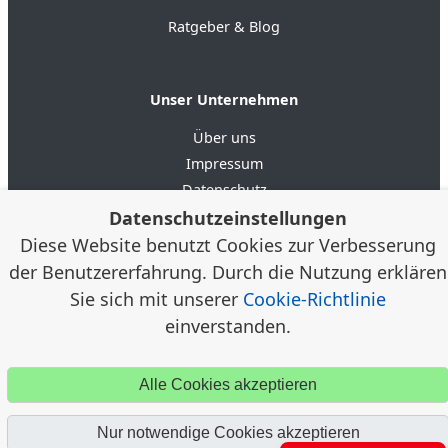
Ratgeber & Blog
Unser Unternehmen
Über uns
Impressum
Datenschutz
Datenschutzeinstellungen
AGB
Diese Website benutzt Cookies zur Verbesserung
der Benutzererfahrung. Durch die Nutzung erklären
4.6
★★★★★
★★★★★
Google Bewertungen
(20)
Sie sich mit unserer
Cookie-Richtlinie
einverstanden.
© 2012–2026 Alloggia Apartments GmbH /
Alexander
Klein, Porta Westfalica · Alloggia® ist eine eingetragene
Alle Cookies akzeptieren
Marke
Nur notwendige Cookies akzeptieren