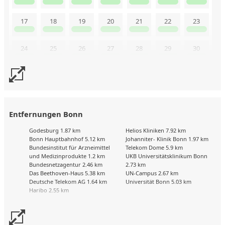
17
18
19
20
21
22
23
24
25
26
27
28
29
30
31
Uns liegen aktuell keine Kalenderdaten vor. Senden Sie uns
gerne trotzdem eine Buchungsanfrage!
Entfernungen Bonn
Godesburg 1.87 km
Helios Kliniken 7.92 km
Bonn Hauptbahnhof 5.12 km
Johanniter- Klinik Bonn 1.97 km
Bundesinstitut für Arzneimittel
Telekom Dome 5.9 km
und Medizinprodukte 1.2 km
UKB Universitätsklinikum Bonn
Bundesnetzagentur 2.46 km
2.73 km
Das Beethoven-Haus 5.38 km
UN-Campus 2.67 km
Deutsche Telekom AG 1.64 km
Universität Bonn 5.03 km
Haribo 2.55 km