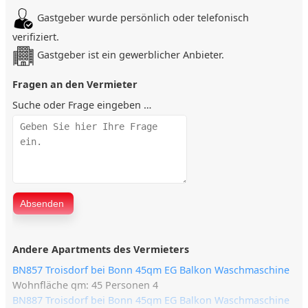
In der Nähe: Einkaufsmöglichkeiten, Restaurants,
Gastgeber wurde persönlich oder telefonisch
öffentliche Verkehrsmittel
verifiziert.
Gute Anbindung zur Erkundung der Umgebung und
Gastgeber ist ein gewerblicher Anbieter.
Sehenswürdigkeiten von Troisdorf
Fragen an den Vermieter
Sonstiges
Suche oder Frage eingeben …
3 nahezu identische Apartments mit ca. 45 m² und eigenem
Eingang verfügbar
Stellplatz für Fahrzeuge mit einer Höhe von bis zu 1,80 m
Ideal für einen komfortablen Aufenthalt in Troisdorf bei
Bonn
Andere Apartments des Vermieters
BN857 Troisdorf bei Bonn 45qm EG Balkon Waschmaschine
Wohnfläche qm: 45 Personen 4
BN887 Troisdorf bei Bonn 45qm EG Balkon Waschmaschine