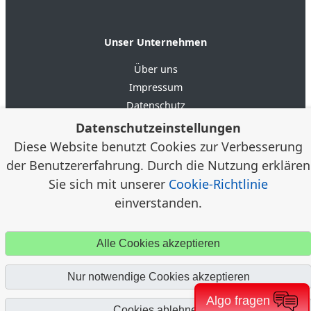
Unser Unternehmen
Über uns
Impressum
Datenschutz
AGB
Datenschutzeinstellungen
Diese Website benutzt Cookies zur Verbesserung
4.6
★★★★★
★★★★★
der Benutzererfahrung. Durch die Nutzung erklären
Google Bewertungen
(20)
Sie sich mit unserer
Cookie-Richtlinie
einverstanden.
© 2012–2026 Alloggia Apartments GmbH /
Alexander
Klein, Porta Westfalica · Alloggia® ist eine eingetragene
Alle Cookies akzeptieren
Marke
Nur notwendige Cookies akzeptieren
Algo fragen
Cookies ablehnen