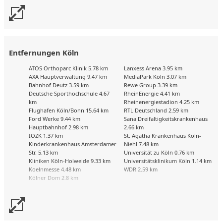
31
Uns liegen aktuell keine Kalenderdaten vor. Senden Sie uns
gerne trotzdem eine Buchungsanfrage!
Entfernungen Köln
ATOS Orthoparc Klinik 5.78 km
Lanxess Arena 3.95 km
AXA Hauptverwaltung 9.47 km
MediaPark Köln 3.07 km
Bahnhof Deutz 3.59 km
Rewe Group 3.39 km
Deutsche Sporthochschule 4.67
RheinEnergie 4.41 km
km
Rheinenergiestadion 4.25 km
Flughafen Köln/Bonn 15.64 km
RTL Deutschland 2.59 km
Ford Werke 9.44 km
Sana Dreifaltigkeitskrankenhaus
Hauptbahnhof 2.98 km
2.66 km
IOZK 1.37 km
St. Agatha Krankenhaus Köln-
Kinderkrankenhaus Amsterdamer
Niehl 7.48 km
Str. 5.13 km
Universität zu Köln 0.76 km
Kliniken Köln-Holweide 9.33 km
Universitätsklinikum Köln 1.14 km
Koelnmesse 4.48 km
WDR 2.59 km
Kölner Dom 2.8 km