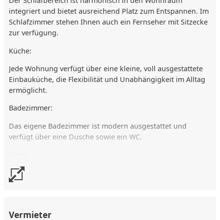
Der Schlafbereich ist harmonisch in den Wohnraum
integriert und bietet ausreichend Platz zum Entspannen. Im
Schlafzimmer stehen Ihnen auch ein Fernseher mit Sitzecke
zur verfügung.
Küche:
Jede Wohnung verfügt über eine kleine, voll ausgestattete
Einbauküche, die Flexibilität und Unabhängigkeit im Alltag
ermöglicht.
Badezimmer:
Das eigene Badezimmer ist modern ausgestattet und
verfügt über eine Dusche sowie ein WC.
Lage
Die Sleepy Cologne Apartments finden Sie im Kölner
Zentrum "Köln-Sülz" in der Nähe der Universität und der
Kölner Uni-Klinik. Das Apartmenthotel liegt im Uni-Center -
ein Wohnhaus an der Ecke Luxemburger
Vermieter
Straße/Universitätsstraße. Es gehört zu den höchsten