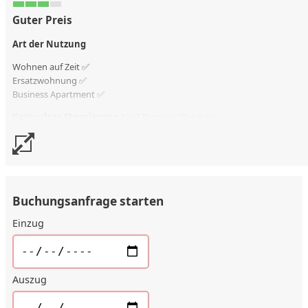
Guter Preis
Art der Nutzung
Wohnen auf Zeit ✅
Ersatzwohnung
✅
Business Apartment ✅
Kostenlose Stornierung
bis 7 Tage vor Check-in
Stornierungsgebühr
50 % vom Vertragswert
Buchungsanfrage starten
Einzug
Auszug