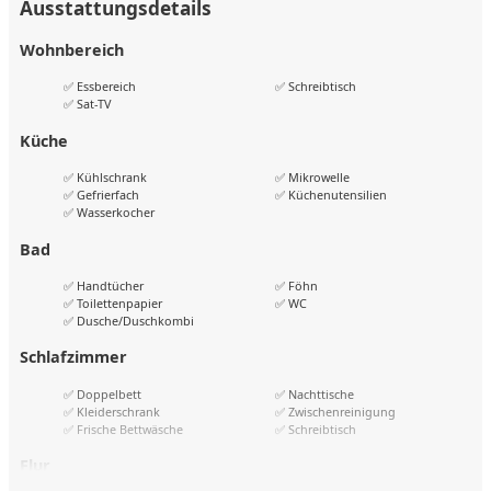
Ausstattungsdetails
Wohnbereich
✅ Essbereich
✅ Schreibtisch
✅ Sat-TV
Küche
✅ Kühlschrank
✅ Mikrowelle
✅ Gefrierfach
✅ Küchenutensilien
✅ Wasserkocher
Bad
✅ Handtücher
✅ Föhn
✅ Toilettenpapier
✅ WC
✅ Dusche/Duschkombi
Schlafzimmer
✅ Doppelbett
✅ Nachttische
✅ Kleiderschrank
✅ Zwischenreinigung
✅ Frische Bettwäsche
✅ Schreibtisch
Flur