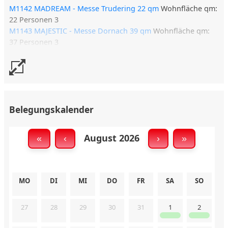
M1142 MADREAM - Messe Trudering 22 qm
Wohnfläche qm:
22 Personen 3
M1143 MAJESTIC - Messe Dornach 39 qm
Wohnfläche qm:
37 Personen 3
Belegungskalender
August 2026
«
‹
›
»
MO
DI
MI
DO
FR
SA
SO
27
28
29
30
31
1
2