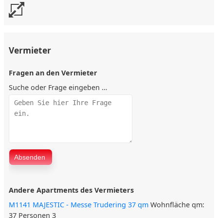
Außenbereich
✅ Eigener Parkplatz
Sonstiges
Vermieter
✅ WLAN Internet
✅ Rauchmelder
✅ Kinderbett
✅ Langzeitmieter
Fragen an den Vermieter
Suche oder Frage eingeben …
Andere Apartments des Vermieters
M1141 MAJESTIC - Messe Trudering 37 qm
Wohnfläche qm:
37 Personen 3