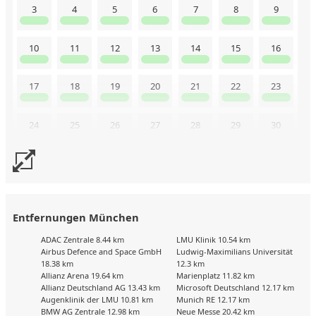
3
4
5
6
7
8
9
10
11
12
13
14
15
16
17
18
19
20
21
22
23
24
25
26
27
28
29
30
31
Uns liegen aktuell keine Kalenderdaten vor. Senden Sie uns
gerne trotzdem eine Buchungsanfrage!
Entfernungen München
ADAC Zentrale 8.44 km
LMU Klinik 10.54 km
Airbus Defence and Space GmbH
Ludwig-Maximilians Universität
18.38 km
12.3 km
Allianz Arena 19.64 km
Marienplatz 11.82 km
Allianz Deutschland AG 13.43 km
Microsoft Deutschland 12.17 km
Augenklinik der LMU 10.81 km
Munich RE 12.17 km
BMW AG Zentrale 12.98 km
Neue Messe 20.42 km