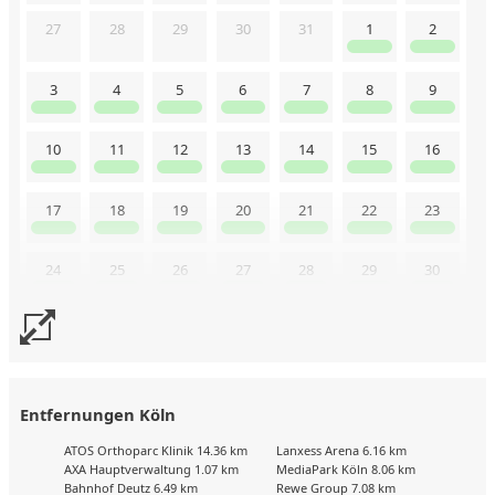
27
28
29
30
31
1
2
3
4
5
6
7
8
9
10
11
12
13
14
15
16
17
18
19
20
21
22
23
24
25
26
27
28
29
30
31
Uns liegen aktuell keine Kalenderdaten vor. Senden Sie uns
gerne trotzdem eine Buchungsanfrage!
Entfernungen Köln
ATOS Orthoparc Klinik 14.36 km
Lanxess Arena 6.16 km
AXA Hauptverwaltung 1.07 km
MediaPark Köln 8.06 km
Bahnhof Deutz 6.49 km
Rewe Group 7.08 km