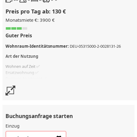
Preis pro Tag ab: 130 €
Monatsmiete €: 3900 €
Guter Preis
Wohnraum-Identitätsnummer:
DEU-05315000-2-0028131-26
Art der Nutzung
Wohnen auf Zeit ✅
Ersatzwohnung
✅
Business Apartment ✅
Kostenlose Stornierung
bis 14 Tage vor Check-in
Stornierungsgebühr
50 % vom Vertragswert
Buchungsanfrage starten
Einzug