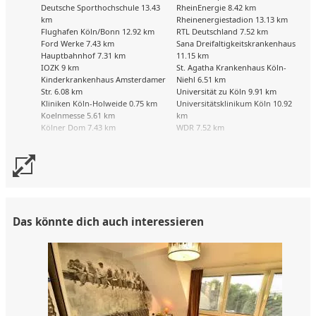
Deutsche Sporthochschule 13.43
RheinEnergie 8.42 km
km
Rheinenergiestadion 13.13 km
Flughafen Köln/Bonn 12.92 km
RTL Deutschland 7.52 km
Ford Werke 7.43 km
Sana Dreifaltigkeitskrankenhaus
Hauptbahnhof 7.31 km
11.15 km
IOZK 9 km
St. Agatha Krankenhaus Köln-
Kinderkrankenhaus Amsterdamer
Niehl 6.51 km
Str. 6.08 km
Universität zu Köln 9.91 km
Kliniken Köln-Holweide 0.75 km
Universitätsklinikum Köln 10.92
Koelnmesse 5.61 km
km
Kölner Dom 7.43 km
WDR 7.52 km
Das könnte dich auch interessieren