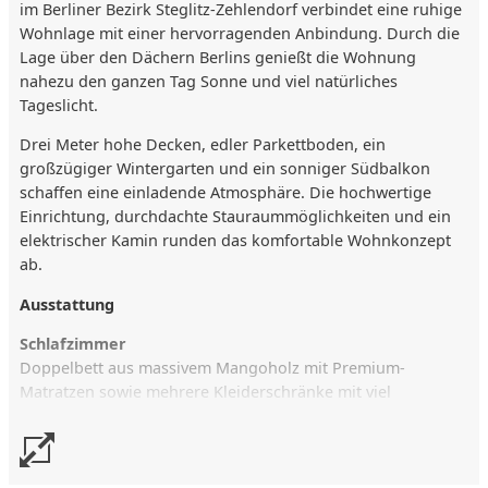
im Berliner Bezirk Steglitz-Zehlendorf verbindet eine ruhige
Wohnlage mit einer hervorragenden Anbindung. Durch die
Lage über den Dächern Berlins genießt die Wohnung
nahezu den ganzen Tag Sonne und viel natürliches
Tageslicht.
Drei Meter hohe Decken, edler Parkettboden, ein
großzügiger Wintergarten und ein sonniger Südbalkon
schaffen eine einladende Atmosphäre. Die hochwertige
Einrichtung, durchdachte Stauraummöglichkeiten und ein
elektrischer Kamin runden das komfortable Wohnkonzept
ab.
Ausstattung
Schlafzimmer
Doppelbett aus massivem Mangoholz mit Premium-
Matratzen sowie mehrere Kleiderschränke mit viel
Stauraum.
Küche
Voll ausgestattete Einbauküche mit Induktionskochfeld,