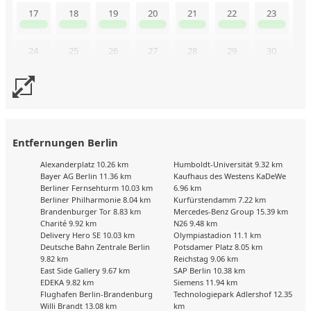
17
18
19
20
21
22
23
24
25
26
27
28
29
30
31
Buchungskalender zuletzt geändert am: 2.6.2026
Entfernungen Berlin
Alexanderplatz 10.26 km
Humboldt-Universität 9.32 km
Bayer AG Berlin 11.36 km
Kaufhaus des Westens KaDeWe
Berliner Fernsehturm 10.03 km
6.96 km
Berliner Philharmonie 8.04 km
Kurfürstendamm 7.22 km
Brandenburger Tor 8.83 km
Mercedes-Benz Group 15.39 km
Charité 9.92 km
N26 9.48 km
Delivery Hero SE 10.03 km
Olympiastadion 11.1 km
Deutsche Bahn Zentrale Berlin
Potsdamer Platz 8.05 km
9.82 km
Reichstag 9.06 km
East Side Gallery 9.67 km
SAP Berlin 10.38 km
EDEKA 9.82 km
Siemens 11.94 km
Flughafen Berlin-Brandenburg
Technologiepark Adlershof 12.35
Willi Brandt 13.08 km
km