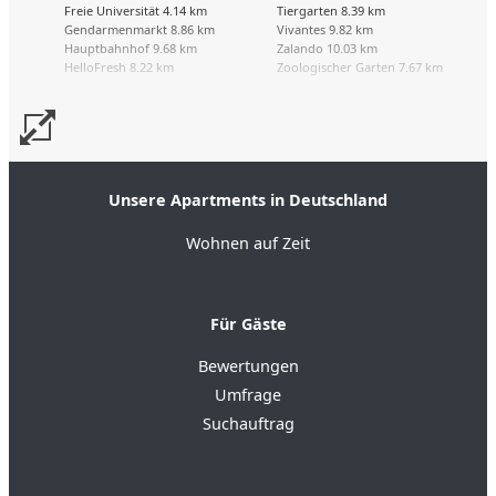
Freie Universität 4.14 km
Tiergarten 8.39 km
Gendarmenmarkt 8.86 km
Vivantes 9.82 km
Hauptbahnhof 9.68 km
Zalando 10.03 km
HelloFresh 8.22 km
Zoologischer Garten 7.67 km
Unsere Apartments in Deutschland
Wohnen auf Zeit
Für Gäste
Bewertungen
Umfrage
Suchauftrag