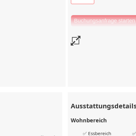
e vor Check-in
tragswert
Ausstattungsdetail
Wohnbereich
✅ Essbereich
✅