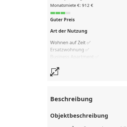
Monatsmiete €: 912 €
Guter Preis
Art der Nutzung
Wohnen auf Zeit ✅
Ersatzwohnung
✅
Business Apartment ✅
Kostenlose Stornierung
bis 14 Tag
Stornierungsgebühr
50 % vom Ver
Beschreibung
Objektbeschreibung