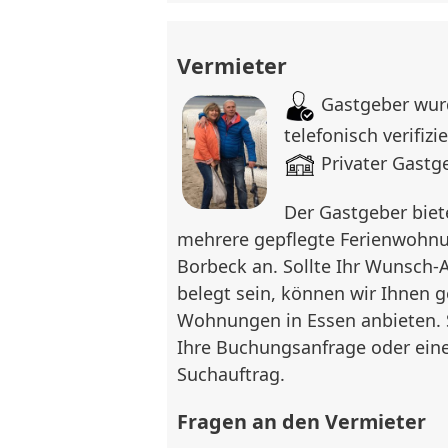
Komfortables Bett (140x200 cm),
Stühlen, Flachbild-TV, Radio, Z
Vermieter
großer Kleiderschrank im Flur
Gastgeber wurd
Küche:
telefonisch verifizie
Privater Gastg
Moderne Edelstahl-Küchenzeile 
Ceranfeld, Kühlschrank, Spüle, G
Der Gastgeber biet
Kochutensilien, Click-Vinyl-Bod
mehrere gepflegte Ferienwohnu
Generation)
Borbeck an. Sollte Ihr Wunsch-
belegt sein, können wir Ihnen g
Bad:
Wohnungen in Essen anbieten. 
Hell gefliestes Bad mit Badewa
Ihre Buchungsanfrage oder ein
WC, Waschbecken, Spiegelschr
Suchauftrag.
Weitere Ausstattung:
Fragen an den Vermieter