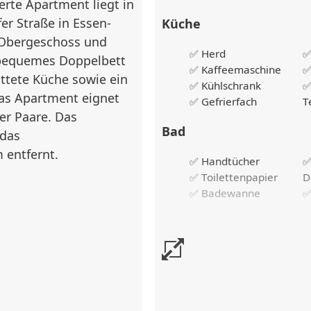
rte Apartment liegt in
er Straße in Essen-
Küche
. Obergeschoss und
✅ Herd
✅
n bequemes Doppelbett
✅ Kaffeemaschine
✅
attete Küche sowie ein
✅ Kühlschrank
✅
s Apartment eignet
✅ Gefrierfach
T
der Paare. Das
Bad
 das
m entfernt.
✅ Handtücher
✅ Toilettenpapier
D
✅ Badewanne
✅
Schlafzimmer
✅ Doppelbett
✅
✅ Kleiderschrank
B
Flur