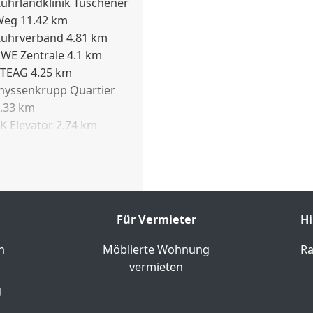
uhrlandklinik Tüschener
 32qm Waschmaschine
 für Einzelpersonen,
Weg 11.42 km
ndler oder Klinikgäste.
uhrverband 4.81 km
s Balkon 33qm
 Waschmaschine sorgen
WE Zentrale 4.1 km
TEAG 4.25 km
der ruhigen Lage, der
hyssenkrupp Quartier
 zu öffentlichen
.33 km
g perfekt für Kurz- und
K Elevator 2.74 km
niklinikum 3.75 km
niversität 3.46 km
Für Vermieter
Hi
n
Möblierte Wohnung
Ra
vermieten
g