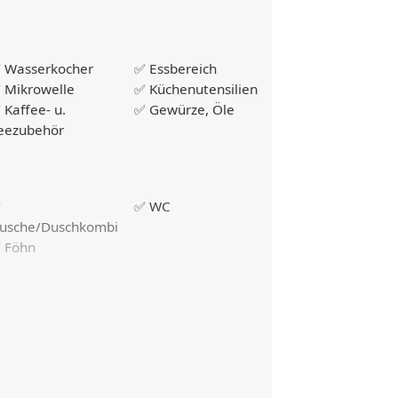
 Wasserkocher
✅ Essbereich
 Mikrowelle
✅ Küchenutensilien
 Kaffee- u.
✅ Gewürze, Öle
eezubehör
✅
✅ WC
usche/Duschkombi
 Föhn
 Frische
✅ Kommoden
ettwäsche
✅ Nachttische