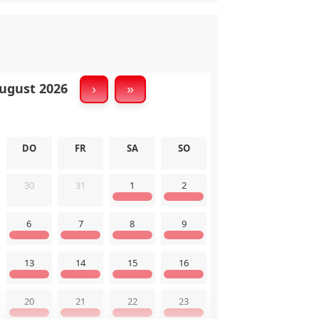
 Schuhschrank
✅ Garderobe
 Öffentl. Parkplatz
gust 2026
›
»
 Raucherbereich
✅ Langzeitmieter
DO
FR
SA
SO
 Reinigungsmittel
 Rauchmelder
30
31
1
2
6
7
8
9
13
14
15
16
20
21
22
23