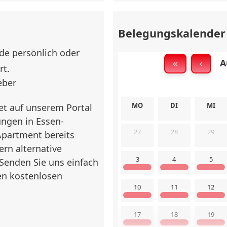
✅ Spiegel
✅
 Sofa, Esstisch mit 3
ugang zum Balkon,
Belegungskalender
Außenbereich
e persönlich oder
✅ Terrasse / Balkon
✅
Au
«
‹
rt.
Sonstiges
eber
mit 2-Platten-
✅ WLAN Internet
✅
eschirr, Besteck,
MO
DI
MI
et auf unserem Portal
✅ Waschmaschine
✅
en (neueste
ngen in Essen-
✅ Trockner
✅
27
28
29
Apartment bereits
ern alternative
3
4
5
Senden Sie uns einfach
nne, Duschmöglichkeit,
en kostenlosen
ank
10
11
12
17
18
19