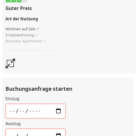
Guter Preis
Art der Nutzung
Wohnen auf Zeit ✅
Ersatzwohnung
✅
Business Apartment ✅
Kostenlose Stornierung
bis 14 Tage vor Check-in
Stornierungsgebühr
50 % vom Vertragswert
Buchungsanfrage starten
Einzug
Auszug