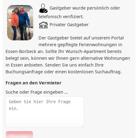
Gastgeber wurde persönlich oder
Hell gefliestes Duschbad mit WC, Waschbecken und
Spiegelschrank
telefonisch verifiziert.
Privater Gastgeber
Weitere Ausstattung:
Der Gastgeber bietet auf unserem Portal
Flur mit Garderobe, Spiegel, Schuhablage, Kleiderschrank,
mehrere gepflegte Ferienwohnungen in
kostenfreies WLAN
Essen-Borbeck an. Sollte Ihr Wunsch-Apartment bereits
Lage
belegt sein, können wir Ihnen gern alternative Wohnungen
in Essen anbieten. Senden Sie uns einfach Ihre
Zentrale Lage in Essen-Borbeck – eine Seitenstraße zur
Buchungsanfrage oder einen kostenlosen Suchauftrag.
Altendorfer Straße. Bäcker, Supermärkte (z. B. großer Edeka),
Cafés und Restaurants wie „Finca & Bar Celona“ sind schnell
Fragen an den Vermieter
erreichbar. Der Bahnhof Borbeck sowie die Buslinie 186
Suche oder Frage eingeben …
(Haltestelle Kampstraße) liegen fußläufig. Das Philippusstift
ist ca. 2 km entfernt, die Messe Essen und das Uni-Klinikum
etwa 6 bzw. 4 km. Sehr gute Anbindung an A42, A2, A3 und
A31 sowie an viele Ruhrgebietsstädte.
Sonstiges
Das Apartment ist ideal für Messebesucher, Klinikgäste,