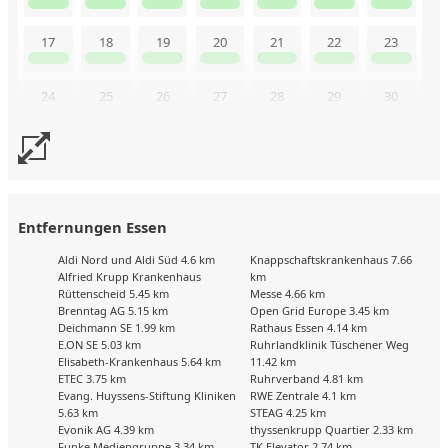
17
18
19
20
21
22
23
24
25
26
27
28
29
30
31
Uns liegen aktuell keine Kalenderdaten vor. Senden Sie uns
gerne trotzdem eine Buchungsanfrage!
Entfernungen Essen
Aldi Nord und Aldi Süd 4.6 km
Knappschaftskrankenhaus 7.66
Alfried Krupp Krankenhaus
km
Rüttenscheid 5.45 km
Messe 4.66 km
Brenntag AG 5.15 km
Open Grid Europe 3.45 km
Deichmann SE 1.99 km
Rathaus Essen 4.14 km
E.ON SE 5.03 km
Ruhrlandklinik Tüschener Weg
Elisabeth-Krankenhaus 5.64 km
11.42 km
ETEC 3.75 km
Ruhrverband 4.81 km
Evang. Huyssens-Stiftung Kliniken
RWE Zentrale 4.1 km
5.63 km
STEAG 4.25 km
Evonik AG 4.39 km
thyssenkrupp Quartier 2.33 km
Funke Mediengruppe 3.34 km
TK Elevator 2.74 km