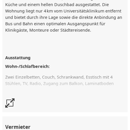
Küche und einem hellen Duschbad ausgestattet. Die
Wohnung liegt nur 4 km vom Universitätsklinikum entfernt
und bietet durch ihre Lage sowie die direkte Anbindung an
Bus und Bahn einen optimalen Ausgangspunkt für
Klinikgäste, Monteure oder Städtereisende.
Ausstattung
Wohn-/Schlafbereich:
Zwei Einzelbetten, Couch, Schrankwand, Esstisch mit 4
Stühlen, TV, Radio, Zugang zum Balkon, Laminatboden
Küche:
Voll ausgestattete Küchenzeile mit Mikrowelle, Herdplatten
(kein Backofen), Kühlschrank, Spüle, Geschirr, Besteck,
Kochutensilien
Vermieter
Bad: