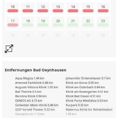
10
11
12
13
14
15
16
17
18
19
20
21
22
23
24
25
26
27
28
29
30
31
Buchungskalender zuletzt geändert am: 1.6.2026
Entfernungen Bad Oeynhausen
Aqua Magica 1.44 km
Johanniter Ordenshäuser 0.7 km
Artemed Fachklinik 0.48 km
Klinik am Korso 0.05 km
Auguste Viktoria Klinik 1.05 km
Klinik am Osterbach 0.84 km
Bali Therme 0.5 km
Klinik am Rosengarten 0.51 km
Berolina Klinik 0.94 km
Klinik Bad Oexen 4.51 km
DENIOS AG 4.73 km
Klinik Porta Westfalica 0.53 km
Gollwitzer-Meier-Klinik 0.48 km
Kurpark 0.32 km
GOP Varieté Theater 0.32 km
Maternus Klinik für Rehabilitation
Herzzentrum 1.12 km
1.06 km