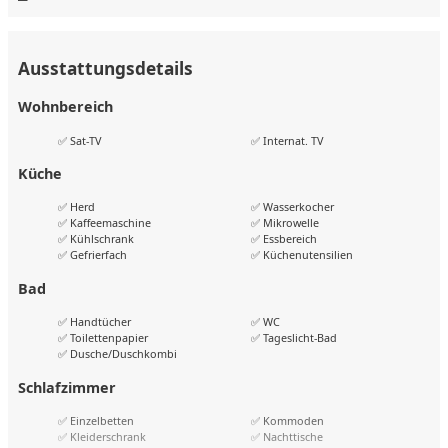
Küchenzeile mit Kühlschrank, Herd, Mikrowelle/Ofen,
Kaffeemaschine, Wasserkocher.
Ausstattungsdetails
Bad:
Wohnbereich
✅ Sat-TV
✅ Internat. TV
Dusche oder Badewanne, Haartrockner, Kosmetikspiegel,
Küche
Fair-Trade Pflegeprodukte.
✅ Herd
✅ Wasserkocher
Sonstiges:
✅ Kaffeemaschine
✅ Mikrowelle
✅ Kühlschrank
✅ Essbereich
✅ Gefrierfach
✅ Küchenutensilien
Waschtrockner, Bügeleisen/-brett, elektronisches ...
Bad
Lage
✅ Handtücher
✅ WC
✅ Toilettenpapier
✅ Tageslicht-Bad
Im urbanen Werksviertel-Mitte, nahe Ostbahnhof (ca. 1 km),
✅ Dusche/Duschkombi
Deutsches Museum (1,8 km), Bayerisches Nationalmuseum,
Schlafzimmer
Marienplatz, Hofbräuhaus und Flughafen München (26 km).
Hervorragende Verkehrsanbindung und
✅ Einzelbetten
✅ Kommoden
Einkaufsmöglichkeiten.
✅ Kleiderschrank
✅ Nachttische