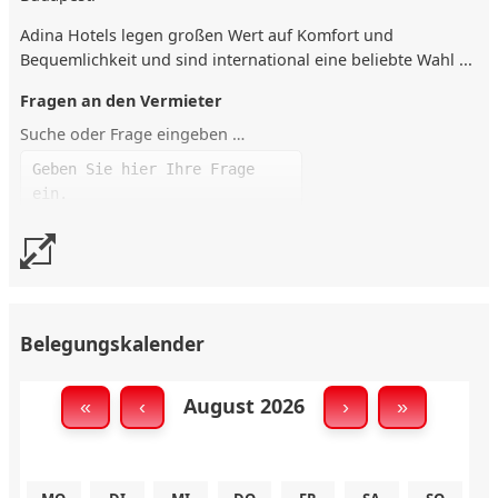
Adina Hotels legen großen Wert auf Komfort und
Bequemlichkeit und sind international eine beliebte Wahl ...
Fragen an den Vermieter
Suche oder Frage eingeben …
Belegungskalender
Andere Apartments des Vermieters
M362 München-Werksviertel 29qm Ostbahnhof
Wohnfläche
August 2026
«
‹
›
»
qm: 29 Personen 2