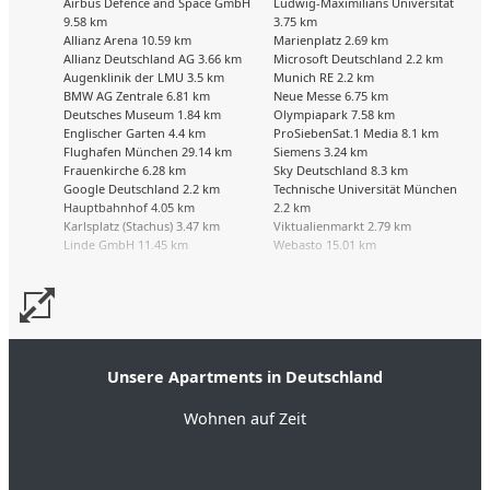
Airbus Defence and Space GmbH
Ludwig-Maximilians Universität
9.58 km
3.75 km
Allianz Arena 10.59 km
Marienplatz 2.69 km
Allianz Deutschland AG 3.66 km
Microsoft Deutschland 2.2 km
Augenklinik der LMU 3.5 km
Munich RE 2.2 km
BMW AG Zentrale 6.81 km
Neue Messe 6.75 km
Deutsches Museum 1.84 km
Olympiapark 7.58 km
Englischer Garten 4.4 km
ProSiebenSat.1 Media 8.1 km
Flughafen München 29.14 km
Siemens 3.24 km
Frauenkirche 6.28 km
Sky Deutschland 8.3 km
Google Deutschland 2.2 km
Technische Universität München
Hauptbahnhof 4.05 km
2.2 km
Karlsplatz (Stachus) 3.47 km
Viktualienmarkt 2.79 km
Linde GmbH 11.45 km
Webasto 15.01 km
Unsere Apartments in Deutschland
Wohnen auf Zeit