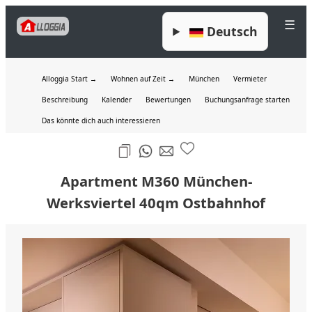
☰
Deutsch
Alloggia Start →
Wohnen auf Zeit →
München
Vermieter
Beschreibung
Kalender
Bewertungen
Buchungsanfrage starten
Das könnte dich auch interessieren
Apartment M360 München-
Werksviertel 40qm Ostbahnhof