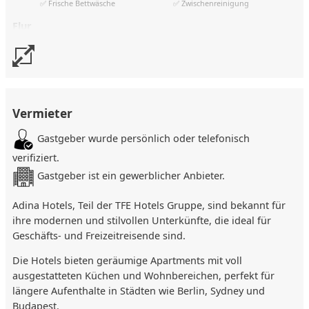
✅ Frische Bettwäsche
✅ Zwischenreinigung
Sonstiges
Flur
Aufbettung (Schlafsofa) gebührenpflichtig, 3. Person muss
✅ Garderobe
gebucht sein. Höchstes Aparthotel Münchens mit
großartiger Aussicht. Wellnessbereich mit Indoor-Pool im
Außenbereich
15. Stock.
✅ Öffentl. Parkplatz
Vermieter
Sonstiges
Gastgeber wurde persönlich oder telefonisch
✅ WLAN Internet
✅ Rauchmelder
✅ Raucherbereich
✅ Langzeitmieter
verifiziert.
✅ Kinderbett
Gastgeber ist ein gewerblicher Anbieter.
Adina Hotels, Teil der TFE Hotels Gruppe, sind bekannt für
ihre modernen und stilvollen Unterkünfte, die ideal für
Geschäfts- und Freizeitreisende sind.
Die Hotels bieten geräumige Apartments mit voll
ausgestatteten Küchen und Wohnbereichen, perfekt für
längere Aufenthalte in Städten wie Berlin, Sydney und
Budapest.