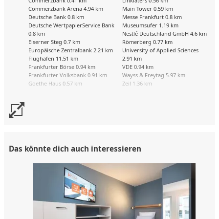
Commerzbank 0.41 km
Linklaters 0.56 km
Commerzbank Arena 4.94 km
Main Tower 0.59 km
Deutsche Bank 0.8 km
Messe Frankfurt 0.8 km
Deutsche WertpapierService Bank
Museumsufer 1.19 km
0.8 km
Nestlé Deutschland GmbH 4.6 km
Eiserner Steg 0.7 km
Römerberg 0.77 km
Europäische Zentralbank 2.21 km
University of Applied Sciences
Flughafen 11.51 km
2.91 km
Frankfurter Börse 0.94 km
VDE 0.94 km
Frankfurter Volksbank 0.91 km
Wayss & Freytag 5.97 km
Goethe Haus 0.57 km
Zeil 1.36 km
Das könnte dich auch interessieren