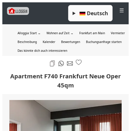
☰
Deutsch
Alloggia Start →
Wohnen auf Zeit →
Frankfurt am Main
Vermieter
Beschreibung
Kalender
Bewertungen
Buchungsanfrage starten
Das könnte dich auch interessieren
Apartment F740 Frankfurt Neue Oper
45qm