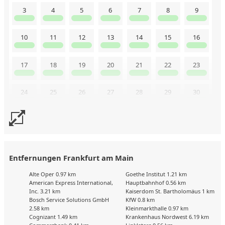
3
4
5
6
7
8
9
10
11
12
13
14
15
16
17
18
19
20
21
22
23
24
25
26
27
28
29
30
31
Uns liegen aktuell keine Kalenderdaten vor. Senden Sie uns
gerne trotzdem eine Buchungsanfrage!
Entfernungen Frankfurt am Main
Alte Oper 0.97 km
Goethe Institut 1.21 km
American Express International,
Hauptbahnhof 0.56 km
Inc. 3.21 km
Kaiserdom St. Bartholomäus 1 km
Bosch Service Solutions GmbH
KfW 0.8 km
2.58 km
Kleinmarkthalle 0.97 km
Cognizant 1.49 km
Krankenhaus Nordwest 6.19 km