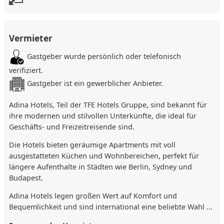
Individuell regelbare Klimaanlage
Bügeleisen und Bügelbrett
Elektronisches Sicherheitsschloss und Türspion
Vermieter
Minibar
Großzügiges Bad mit Badewanne oder Dusche
Gastgeber wurde persönlich oder telefonisch
Waschmaschine und Trockner
verifiziert.
Fair-Trade Pflegeprodukte, Föhn und Kosmetikspiegel
Gastgeber ist ein gewerblicher Anbieter.
Kostenloses WLAN im Zimmer
LCD TV mit Miracast Mirroring System ...
Adina Hotels, Teil der TFE Hotels Gruppe, sind bekannt für
Lage
ihre modernen und stilvollen Unterkünfte, die ideal für
Geschäfts- und Freizeitreisende sind.
Nähe zum historischen Römer, Kaiserdom St. Bartholomäus,
Goethe-Haus und der Paulskirche
Die Hotels bieten geräumige Apartments mit voll
Flughafen Frankfurt in 20 Minuten erreichbar
ausgestatteten Küchen und Wohnbereichen, perfekt für
Fußläufig zu Restaurants, Cafés und Bars
längere Aufenthalte in Städten wie Berlin, Sydney und
S-Bahn-Station Taunusanlage, Hauptbahnhof und U-
Budapest.
Bahnhof Willy-Brandt-Platz in der Nähe
Adina Hotels legen großen Wert auf Komfort und
Direkt im Zentrum von Frankfurt
Bequemlichkeit und sind international eine beliebte Wahl ...
Sonstiges