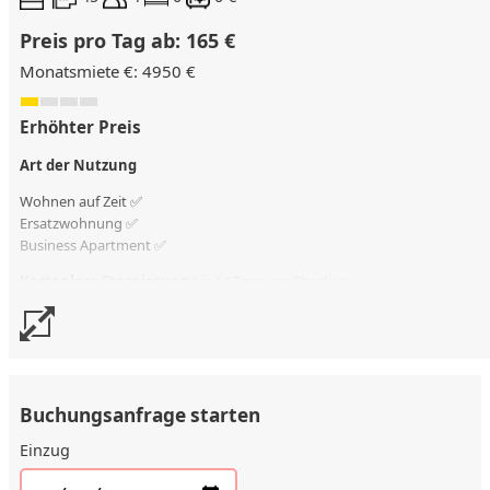
Preis pro Tag ab: 165 €
Monatsmiete €: 4950 €
Erhöhter Preis
Art der Nutzung
Wohnen auf Zeit ✅
Ersatzwohnung
✅
Business Apartment ✅
Kostenlose Stornierung
bis 14 Tage vor Check-in
Stornierungsgebühr
100 % vom Vertragswert
Buchungsanfrage starten
Einzug