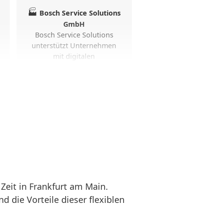
🏭
Bosch Service Solutions
GmbH
Bosch Service Solutions
unterstützt Unternehmen
mit digitalen
Dienstleistungen und
Geschäftsprozessen. Der
Standort beschäftigt
Fachkräfte aus IT und
Kundenservice.
🏭
Europäische
Zentralbank
Die Europäische
Zentralbank prägt den
Zeit in Frankfurt am Main.
Finanzplatz Frankfurt.
 die Vorteile dieser flexiblen
Internationale Fachkräfte
und Institutionen aus ganz