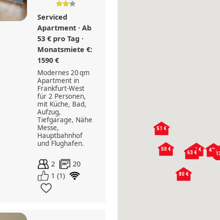
Serviced
Apartment · Ab
53 € pro Tag ·
175 €
Monatsmiete €:
1590 €
Modernes 20 qm
Apartment in
Frankfurt-West
für 2 Personen,
mit Küche, Bad,
Aufzug,
Tiefgarage, Nähe
Messe,
51 €
Hauptbahnhof
und Flughafen.
190 €
50 €
99 €
47 €
47 €
6
63 €
1
2
20
1 (1)
80 €