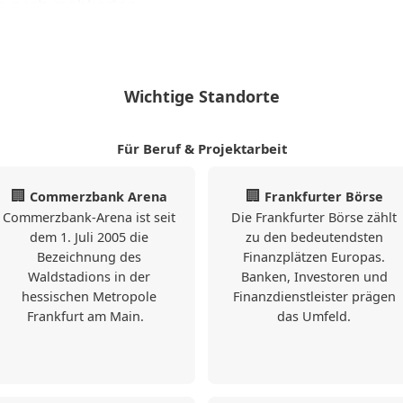
e nach möblierten
50 qm
Die Innenstadt rund um 
Apartment in
f Zeit.
Frankfurt-West
allem für Personen, di
für bis zu 3
Personen, mit
in wichtiger
Wege zu Unternehmen,
Küche, WLAN,
größten
Wichtige Standorte
Einkaufsmöglichkeiten 
Aufzug und
Gemeinschaftsra
s mit internationalem
Herzen der Stadt biete
um.
r Anbindung an das
den öffentlichen Nahver
Für Beruf & Projektarbeit
3
50
rkehrsnetz. Dies macht
0 (0)
🏢
🏢
ür kurzfristige und
Commerzbank Arena
Frankfurter Börse
Commerzbank-Arena ist seit
Die Frankfurter Börse zählt
fenthalte.
dem 1. Juli 2005 die
zu den bedeutendsten
Bezeichnung des
Finanzplätzen Europas.
onaler Wirtschaftskraft,
F380
Waldstadions in der
Banken, Investoren und
nd vielfältigen
hessischen Metropole
Finanzdienstleister prägen
Frankfurt-
m Main zu einem
Frankfurt am Main.
das Umfeld.
West 30qm
s Wohnen im beruflichen
❯
Amazing
Wochen als auch für
Messe