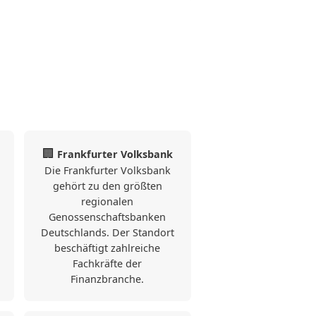
die Altstadt eignet sich vor
e zentral wohnen und kurze
 Behörden und
bevorzugen. Die Lage im
t eine optimale Anbindung an
kehr.
🏢
Frankfurter Volksbank
Die Frankfurter Volksbank
gehört zu den größten
regionalen
Genossenschaftsbanken
Deutschlands. Der Standort
beschäftigt zahlreiche
Fachkräfte der
Finanzbranche.