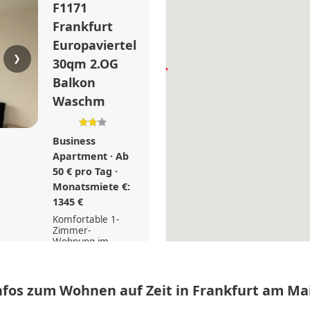
F1171
Frankfurt
Europaviertel
❯
30qm 2.OG
70 €
50 €
Balkon
Waschm
Business
Apartment · Ab
50 € pro Tag ·
Monatsmiete €:
1345 €
Komfortable 1-
Zimmer-
Wohnung im
Frankfurter
45 €
Europaviertel mit
Balkon, Küche,
Waschmaschine
nfos zum Wohnen auf Zeit in Frankfurt am Ma
und optionalem
Tiefgaragenstellp