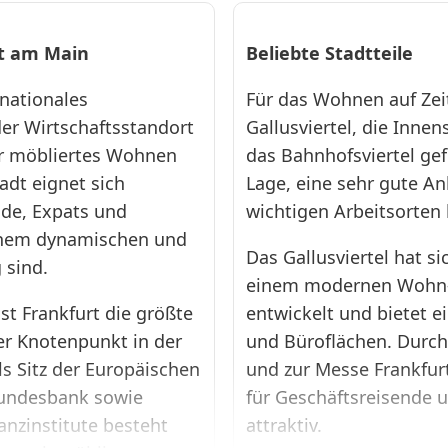
latz.
rt am Main
Beliebte Stadtteile
1
30
0 (0)
rnationales
Für das Wohnen auf Zei
er Wirtschaftsstandort
Gallusviertel, die Inne
ür möbliertes Wohnen
das Bahnhofsviertel gefr
F1068
tadt eignet sich
Lage, eine sehr gute A
Frankfurt-
nde, Expats und
wichtigen Arbeitsorten 
West 50qm
einem dynamischen und
Das Gallusviertel hat si
❯
Terrific
 sind.
einem modernen Wohn-
Messe
st Frankfurt die größte
entwickelt und bietet
er Knotenpunkt in der
und Büroflächen. Durch
Serviced
s Sitz der Europäischen
und zur Messe Frankfurt
Apartment · Ab
99 € pro Tag ·
Bundesbank sowie
für Geschäftsreisende u
Monatsmiete €:
nanzinstitute besteht
attraktiv.
2970 €