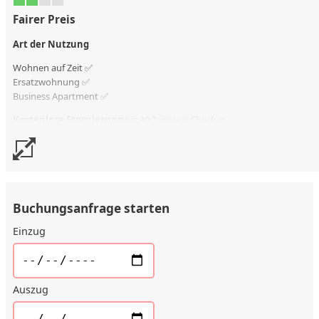
Fairer Preis
Art der Nutzung
Wohnen auf Zeit ✅
Ersatzwohnung
✅
Business Apartment ✅
Kostenlose Stornierung
bis 30 Tage vor Check-in
Stornierungsgebühr
90 % vom Vertragswert
Buchungsanfrage starten
Einzug
Auszug