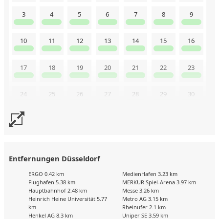
3
4
5
6
7
8
9
10
11
12
13
14
15
16
17
18
19
20
21
22
23
24
25
26
27
28
29
30
31
Uns liegen aktuell keine Kalenderdaten vor. Senden Sie uns
gerne trotzdem eine Buchungsanfrage!
Entfernungen Düsseldorf
ERGO 0.42 km
MedienHafen 3.23 km
Flughafen 5.38 km
MERKUR Spiel-Arena 3.97 km
Hauptbahnhof 2.48 km
Messe 3.26 km
Heinrich Heine Universität 5.77
Metro AG 3.15 km
km
Rheinufer 2.1 km
Henkel AG 8.3 km
Uniper SE 3.59 km