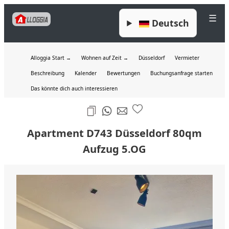
☰
Deutsch
Alloggia Start →
Wohnen auf Zeit →
Düsseldorf
Vermieter
Beschreibung
Kalender
Bewertungen
Buchungsanfrage starten
Das könnte dich auch interessieren
Apartment D743 Düsseldorf 80qm
Aufzug 5.OG