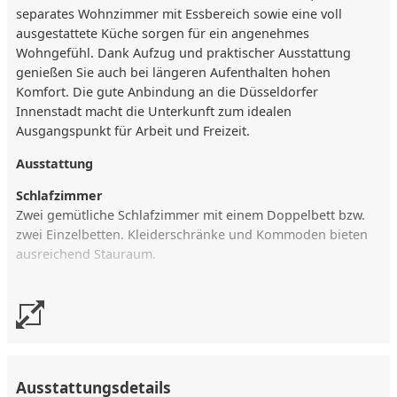
separates Wohnzimmer mit Essbereich sowie eine voll
ausgestattete Küche sorgen für ein angenehmes
Wohngefühl. Dank Aufzug und praktischer Ausstattung
genießen Sie auch bei längeren Aufenthalten hohen
Komfort. Die gute Anbindung an die Düsseldorfer
Innenstadt macht die Unterkunft zum idealen
Ausgangspunkt für Arbeit und Freizeit.
Ausstattung
Schlafzimmer
Zwei gemütliche Schlafzimmer mit einem Doppelbett bzw.
zwei Einzelbetten. Kleiderschränke und Kommoden bieten
ausreichend Stauraum.
Küche
Separate, voll ausgestattete Küche mit Kühlschrank, Herd,
Backofen, Geschirrspüler, Mikrowelle, Wasserkocher und
Toaster.
Wohn-/Essbereich
Ausstattungsdetails
Helles Wohnzimmer mit komfortabler Couch, Smart-TV und