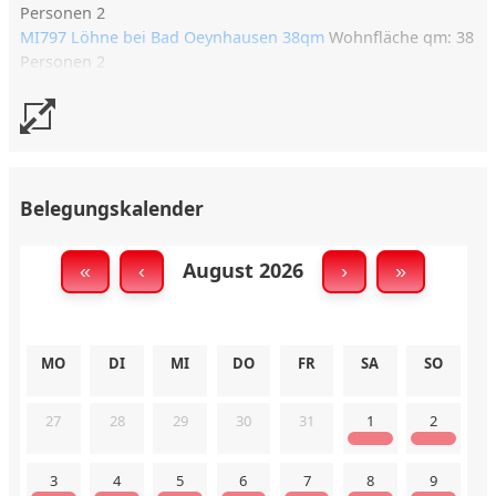
Personen 2
MI797 Löhne bei Bad Oeynhausen 38qm
Wohnfläche qm: 38
Personen 2
Belegungskalender
August 2026
«
‹
›
»
MO
DI
MI
DO
FR
SA
SO
27
28
29
30
31
1
2
3
4
5
6
7
8
9