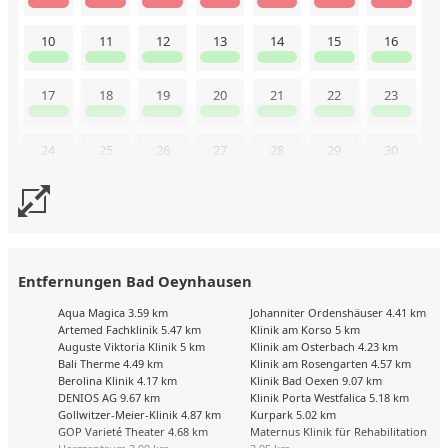
10
11
12
13
14
15
16
17
18
19
20
21
22
23
24
25
26
27
28
29
30
31
Buchungskalender zuletzt geändert am: 7.8.2026
Entfernungen Bad Oeynhausen
Aqua Magica 3.59 km
Johanniter Ordenshäuser 4.41 km
Artemed Fachklinik 5.47 km
Klinik am Korso 5 km
Auguste Viktoria Klinik 5 km
Klinik am Osterbach 4.23 km
Bali Therme 4.49 km
Klinik am Rosengarten 4.57 km
Berolina Klinik 4.17 km
Klinik Bad Oexen 9.07 km
DENIOS AG 9.67 km
Klinik Porta Westfalica 5.18 km
Gollwitzer-Meier-Klinik 4.87 km
Kurpark 5.02 km
GOP Varieté Theater 4.68 km
Maternus Klinik für Rehabilitation