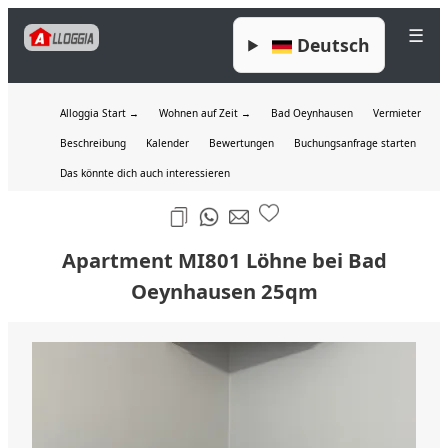
☰
Deutsch
Alloggia Start →
Wohnen auf Zeit →
Bad Oeynhausen
Vermieter
Beschreibung
Kalender
Bewertungen
Buchungsanfrage starten
Das könnte dich auch interessieren
Apartment MI801 Löhne bei Bad
Oeynhausen 25qm