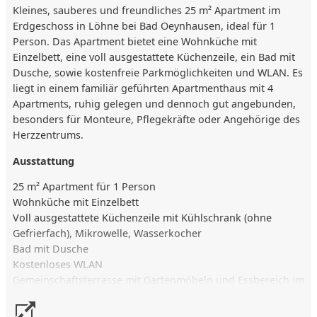
Kleines, sauberes und freundliches 25 m² Apartment im
Erdgeschoss in Löhne bei Bad Oeynhausen, ideal für 1
Person. Das Apartment bietet eine Wohnküche mit
Einzelbett, eine voll ausgestattete Küchenzeile, ein Bad mit
Dusche, sowie kostenfreie Parkmöglichkeiten und WLAN. Es
liegt in einem familiär geführten Apartmenthaus mit 4
Apartments, ruhig gelegen und dennoch gut angebunden,
besonders für Monteure, Pflegekräfte oder Angehörige des
Herzzentrums.
Ausstattung
25 m² Apartment für 1 Person
Wohnküche mit Einzelbett
Voll ausgestattete Küchenzeile mit Kühlschrank (ohne
Gefrierfach), Mikrowelle, Wasserkocher
Bad mit Dusche
Kostenloses WLAN
Gemeinschaftsterrasse mit Gartenmöbeln und Essbereich im
Freien
Waschmaschine und Trockner (mit Münzeinwurf)