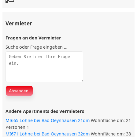
Fernseher mit Satellitenempfang
Kostenlose Parkmöglichkeiten
Lage
Vermieter
Ruhige Lage in Löhne bei Bad Oeynhausen
Fragen an den Vermieter
Gute Verkehrsanbindung über B611 zur A2
Ideal für Monteure, Pflegekräfte und Angehörige des
Suche oder Frage eingeben …
Herzzentrums
Familiär geführtes Apartmenthaus mit insgesamt 4
Apartments
Sonstiges
Frisch renoviert im Jahr 2024
Vermieter sorgt für eine angenehme Atmosphäre für Kurz-
oder Langzeitaufenthalte
Perfekte Unterkunft für alle, die in Löhne übernachten
Andere Apartments des Vermieters
möchten
MI665 Löhne bei Bad Oeynhausen 21qm
Wohnfläche qm: 21
Personen 1
MI671 Löhne bei Bad Oeynhausen 32qm
Wohnfläche qm: 38