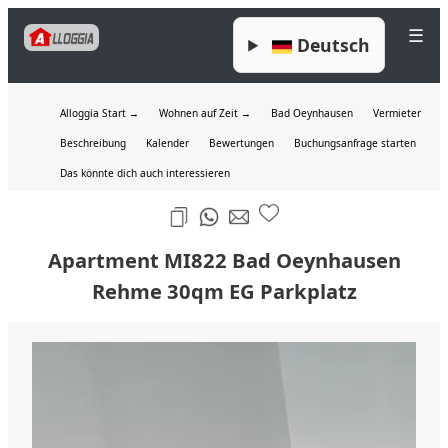
☰
Deutsch
Alloggia Start →
Wohnen auf Zeit →
Bad Oeynhausen
Vermieter
Beschreibung
Kalender
Bewertungen
Buchungsanfrage starten
Das könnte dich auch interessieren
Apartment MI822 Bad Oeynhausen
Rehme 30qm EG Parkplatz