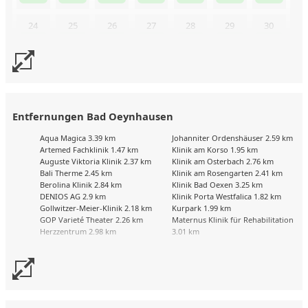
24
25
26
27
28
29
30
31
Uns liegen aktuell keine Kalenderdaten vor. Senden Sie uns
gerne trotzdem eine Buchungsanfrage!
Entfernungen Bad Oeynhausen
Aqua Magica 3.39 km
Johanniter Ordenshäuser 2.59 km
Artemed Fachklinik 1.47 km
Klinik am Korso 1.95 km
Auguste Viktoria Klinik 2.37 km
Klinik am Osterbach 2.76 km
Bali Therme 2.45 km
Klinik am Rosengarten 2.41 km
Berolina Klinik 2.84 km
Klinik Bad Oexen 3.25 km
DENIOS AG 2.9 km
Klinik Porta Westfalica 1.82 km
Gollwitzer-Meier-Klinik 2.18 km
Kurpark 1.99 km
GOP Varieté Theater 2.26 km
Maternus Klinik für Rehabilitation
Herzzentrum 2.98 km
3.01 km