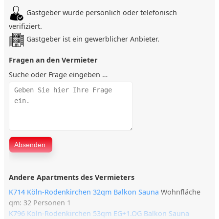
Badezimmer:
Gastgeber wurde persönlich oder telefonisch
Hochwertiges Tageslicht-Granitbad mit Dusche
verifiziert.
Weitere Ausstattung:
Gastgeber ist ein gewerblicher Anbieter.
Waschmaschine
Fragen an den Vermieter
Internet (WLAN)
Suche oder Frage eingeben …
Lage
Ruhige und gut angebundene Lage in Köln-Rodenkirchen
Einkaufsmöglichkeiten, Frisur- und Kosmetiksalons, Ärzte
und Restaurants in fußläufiger Nähe
Uferpromenade entlang des Rheins in Sichtweite – ideal für
Spaziergänge und Restaurantbesuche
Gasthaus Zum Treppchen in der Nähe – gemütlicher
Treffpunkt
Andere Apartments des Vermieters
Sonstiges
K714 Köln-Rodenkirchen 32qm Balkon Sauna
Wohnfläche
Langzeitaufenthalte besonders geeignet – ideale
qm: 32 Personen 1
Kombination aus Wohnkomfort und Service
K796 Köln-Rodenkirchen 53qm EG+1.OG Balkon Sauna