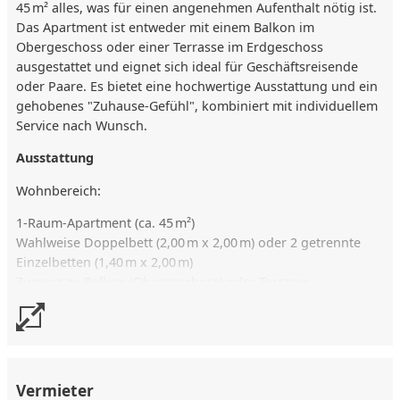
45 m² alles, was für einen angenehmen Aufenthalt nötig ist.
Das Apartment ist entweder mit einem Balkon im
Obergeschoss oder einer Terrasse im Erdgeschoss
ausgestattet und eignet sich ideal für Geschäftsreisende
oder Paare. Es bietet eine hochwertige Ausstattung und ein
gehobenes "Zuhause-Gefühl", kombiniert mit individuellem
Service nach Wunsch.
Ausstattung
Wohnbereich:
1-Raum-Apartment (ca. 45 m²)
Wahlweise Doppelbett (2,00 m x 2,00 m) oder 2 getrennte
Einzelbetten (1,40 m x 2,00 m)
Zugang zu Balkon (Obergeschoss) oder Terrasse
(Erdgeschoss)
Kitchenette (voll ausgestattet):
Mikrowelle
Herd
Vermieter
Kaffeemaschine