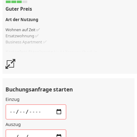
Guter Preis
Art der Nutzung
Wohnen auf Zeit ✅
Ersatzwohnung
✅
Business Apartment ✅
Kostenlose Stornierung
bis 14 Tage vor Check-in
Stornierungsgebühr
90 % vom Vertragswert
Buchungsanfrage starten
Einzug
Auszug