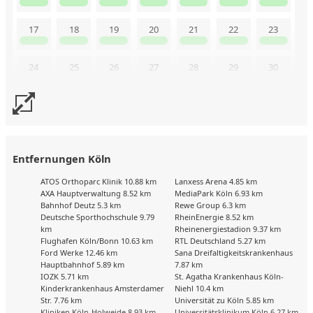
17
18
19
20
21
22
23
24
25
26
27
28
29
30
31
Uns liegen aktuell keine Kalenderdaten vor. Senden Sie uns
gerne trotzdem eine Buchungsanfrage!
Entfernungen Köln
ATOS Orthoparc Klinik 10.88 km
Lanxess Arena 4.85 km
AXA Hauptverwaltung 8.52 km
MediaPark Köln 6.93 km
Bahnhof Deutz 5.3 km
Rewe Group 6.3 km
Deutsche Sporthochschule 9.79
RheinEnergie 8.52 km
km
Rheinenergiestadion 9.37 km
Flughafen Köln/Bonn 10.63 km
RTL Deutschland 5.27 km
Ford Werke 12.46 km
Sana Dreifaltigkeitskrankenhaus
Hauptbahnhof 5.89 km
7.87 km
IOZK 5.71 km
St. Agatha Krankenhaus Köln-
Kinderkrankenhaus Amsterdamer
Niehl 10.4 km
Str. 7.76 km
Universität zu Köln 5.85 km
Kliniken Köln-Holweide 8.93 km
Universitätsklinikum Köln 6.27 km