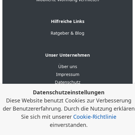
Hilfreiche Links
Ratgeber & Blog
Unser Unternehmen
Über uns
Impressum
Datenschutz
AGB
Datenschutzeinstellungen
Diese Website benutzt Cookies zur Verbesserung
4.6
★★★★★
★★★★★
Google Bewertungen
(20)
der Benutzererfahrung. Durch die Nutzung erklären
Sie sich mit unserer
Cookie-Richtlinie
einverstanden.
© 2012–2026 Alloggia Apartments GmbH /
Alexander