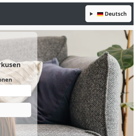
Deutsch
rkusen
onen