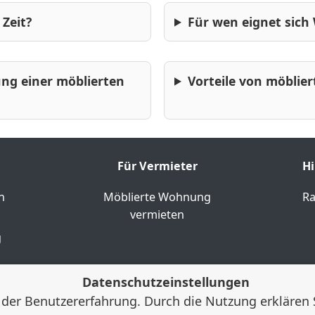
63 € pro Tag ·
Zeit?
Für wen eignet sich
Monatsmiete €:
1764 €
Für Studium & Bildung
40 m² Apartment
in Leverkusen-
Hitdorf, voll
ung einer möblierten
Vorteile von möblie
ausgestattete
Küche,
Klimaanlage,
Smart-TV,
Terrasse,
kostenlose
Parkplätze, Nähe
Für Vermieter
Hi
Rhein, ...
2
44
n
Möblierte Wohnung
Ra
0 (0)
vermieten
g
Für Tourismus & Freizeit
f 16qm EG
Datenschutzeinstellungen
atsmiete €: 1500 €
der Benutzererfahrung. Durch die Nutzung erklären 
verkusen-Hitdorf am Rhein,