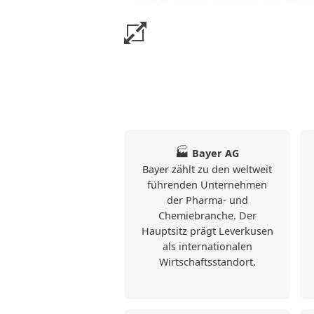
und Dienstleistungen am Stand
Durch die unmittelbare Nähe z
Verkehrsanbindung ist Leverku
Wohnstandort für Berufspendle
in der gesamten Region. Gleich
eine überschaubare Struktur 
einem angenehmen Wohnumf
🏭
Bayer AG
Die Kombination aus wirtscha
Bayer zählt zu den weltweit
zentraler Lage und funktional
führenden Unternehmen
❮
der Pharma- und
Leverkusen besonders geeign
Chemiebranche. Der
oder mehrmonatige Aufenthalt
Hauptsitz prägt Leverkusen
Kontext.
als internationalen
Wirtschaftsstandort.
Erkenntnisse aus dem Allog
Leverkusen