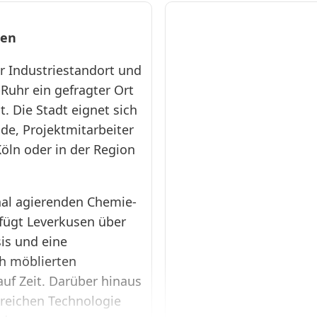
sen
LEV920
r Industriestandort und
Leverkusen-
-Ruhr ein gefragter Ort
Rheindorf
. Die Stadt eignet sich
❯
36qm M
de, Projektmitarbeiter
öln oder in der Region
Serviced
Apartment · Ab
77 € pro Tag ·
nal agierenden Chemie-
Monatsmiete €:
fügt Leverkusen über
2310 €
sis und eine
Elegantes
Superior Studio in
ch möblierten
Leverkusen-
f Zeit. Darüber hinaus
Rheindorf für 4
Pers., mit
reichen Technologie
Boxspringbett,
Designerküche,