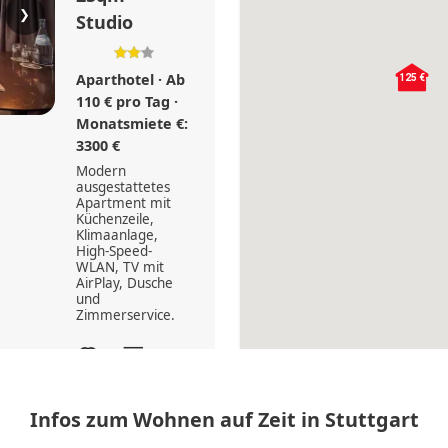
❯
Studio
Aparthotel · Ab
125 €
125 €
110 € pro Tag ·
Monatsmiete €:
3300 €
Modern
ausgestattetes
Apartment mit
Küchenzeile,
Klimaanlage,
High-Speed-
WLAN, TV mit
AirPlay, Dusche
und
Zimmerservice.
2
25
0 (0)
Infos zum Wohnen auf Zeit in Stuttgart