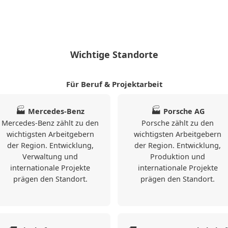
Stuttgart
in wichtiger Standort
SI-Centrum
g mit zahlreichen
❯
Möhringen
seinrichtungen. Die
63qm
nd die internationale
Wichtige Standorte
besonders attraktiv für
Aparthotel · Ab
achkräfte.
Für Beruf & Projektarbeit
125 € pro Tag ·
Monatsmiete €:
trale Lage in
🏭
🏭
Mercedes-Benz
Porsche AG
3750 €
 Lebensqualität machen
Mercedes-Benz zählt zu den
Porsche zählt zu den
Familienzimmer
in Stuttgart mit
tandort für mehrwöchige
wichtigsten Arbeitgebern
wichtigsten Arbeitgebern
separatem
der Region. Entwicklung,
der Region. Entwicklung,
e im beruflichen
Kinderzimmer,
Verwaltung und
Produktion und
Balkon oder
Terrasse, 63 qm
internationale Projekte
internationale Projekte
Wohnfläche,
prägen den Standort.
prägen den Standort.
Kingsize-Bett und
ia-Angebot Stuttgart
hochwertiger
Ausstattung.
Perfekt ...
t zwischen 80 € und 160
5
63
r Tagespreis etwa 124 €.