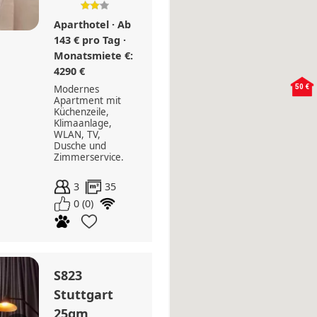
Aparthotel · Ab
143 € pro Tag ·
Monatsmiete €:
4290 €
Modernes
50 €
Apartment mit
Küchenzeile,
Klimaanlage,
WLAN, TV,
Dusche und
Zimmerservice.
3
35
0 (0)
S823
Stuttgart
25qm