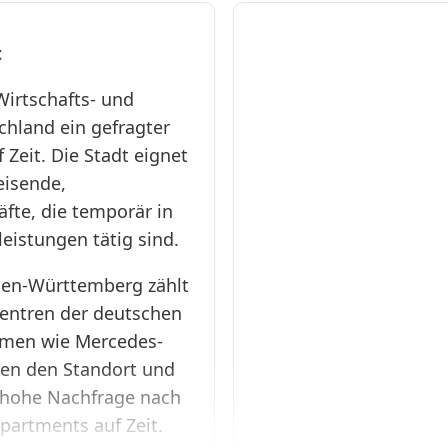
S1135
t
Stuttgart
SI-Centrum
Wirtschafts- und
❯
Möhringen
chland ein gefragter
63qm
Zeit. Die Stadt eignet
eisende,
Aparthotel · Ab
äfte, die temporär in
125 € pro Tag ·
leistungen tätig sind.
Monatsmiete €:
3750 €
den-Württemberg zählt
Zentren der deutschen
5
63
0 (0)
hmen wie Mercedes-
gen den Standort und
h hohe Nachfrage nach
artments auf Zeit.
S1130