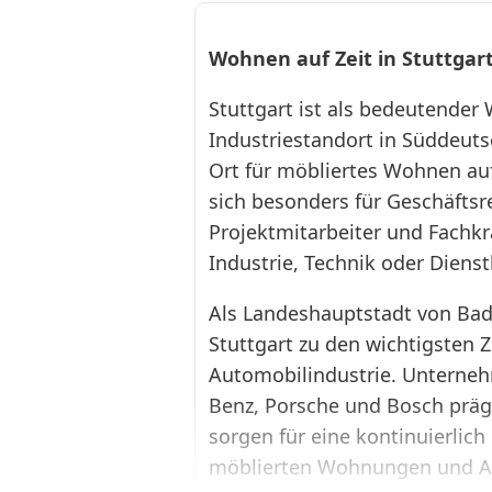
Wohnen auf Zeit in Stuttgar
Stuttgart ist als bedeutender 
❮
Industriestandort in Süddeuts
Ort für möbliertes Wohnen auf 
sich besonders für Geschäftsr
Projektmitarbeiter und Fachkr
Industrie, Technik oder Dienst
Als Landeshauptstadt von Ba
Stuttgart zu den wichtigsten 
Automobilindustrie. Unterne
Benz, Porsche und Bosch prä
sorgen für eine kontinuierlic
möblierten Wohnungen und Ap