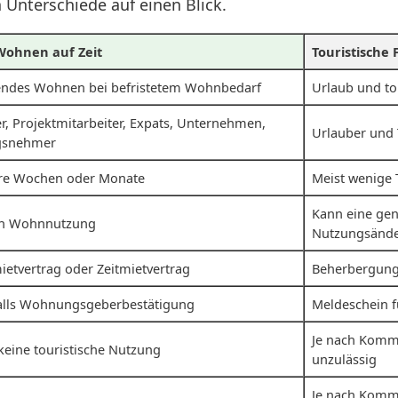
n Unterschiede auf einen Blick.
Wohnen auf Zeit
Touristische
ndes Wohnen bei befristetem Wohnbedarf
Urlaub und to
r, Projektmitarbeiter, Expats, Unternehmen,
Urlauber und 
gsnehmer
re Wochen oder Monate
Meist wenige
Kann eine ge
ch Wohnnutzung
Nutzungsände
tvertrag oder Zeitmietvertrag
Beherbergung
lls Wohnungsgeberbestätigung
Meldeschein 
Je nach Komm
eine touristische Nutzung
unzulässig
Je nach Kommu