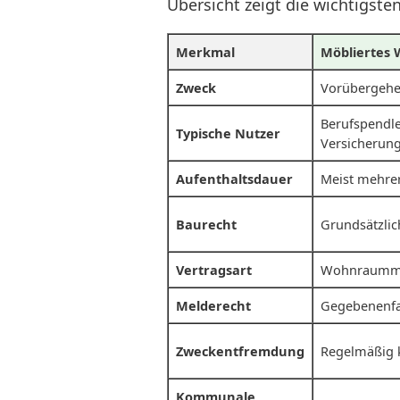
Übersicht zeigt die wichtigste
Merkmal
Möbliertes 
Zweck
Vorübergehe
Berufspendle
Typische Nutzer
Versicherun
Aufenthaltsdauer
Meist mehre
Baurecht
Grundsätzli
Vertragsart
Wohnraummie
Melderecht
Gegebenenfa
Zweckentfremdung
Regelmäßig k
Kommunale