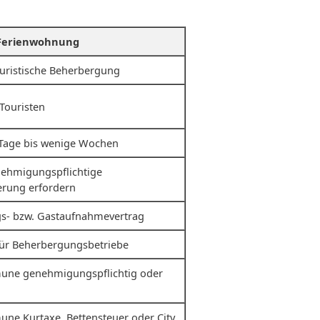
 Ferienwohnung
uristische Beherbergung
Touristen
 Tage bis wenige Wochen
nehmigungspflichtige
rung erfordern
s- bzw. Gastaufnahmevertrag
für Beherbergungsbetriebe
une genehmigungspflichtig oder
ne Kurtaxe, Bettensteuer oder City