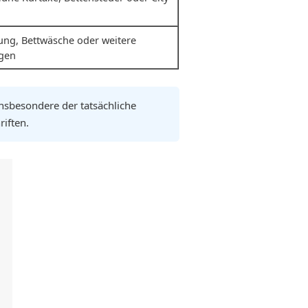
ung, Bettwäsche oder weitere
ngen
insbesondere der tatsächliche
iften.